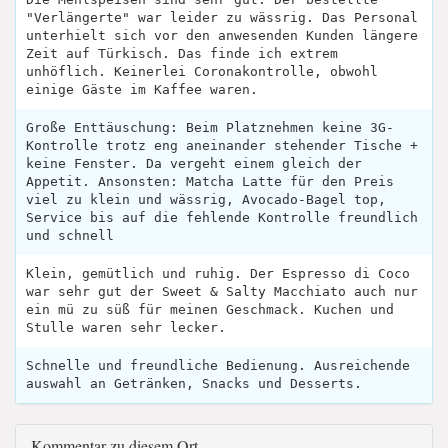
"Verlängerte" war leider zu wässrig. Das Personal
unterhielt sich vor den anwesenden Kunden längere
Zeit auf Türkisch. Das finde ich extrem
unhöflich. Keinerlei Coronakontrolle, obwohl
einige Gäste im Kaffee waren.
Große Enttäuschung: Beim Platznehmen keine 3G-
Kontrolle trotz eng aneinander stehender Tische +
keine Fenster. Da vergeht einem gleich der
Appetit. Ansonsten: Matcha Latte für den Preis
viel zu klein und wässrig, Avocado-Bagel top,
Service bis auf die fehlende Kontrolle freundlich
und schnell
Klein, gemütlich und ruhig. Der Espresso di Coco
war sehr gut der Sweet & Salty Macchiato auch nur
ein mü zu süß für meinen Geschmack. Kuchen und
Stulle waren sehr lecker.
Schnelle und freundliche Bedienung. Ausreichende
auswahl an Getränken, Snacks und Desserts.
Kommentar zu diesem Ort