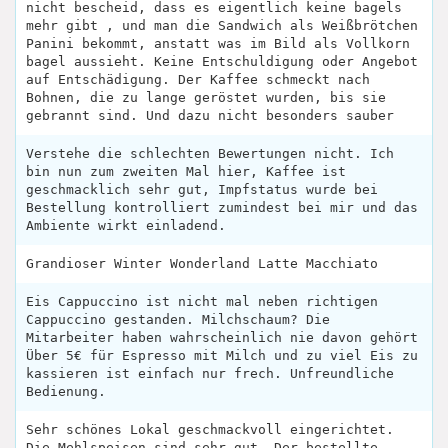
nicht bescheid, dass es eigentlich keine bagels
mehr gibt , und man die Sandwich als Weißbrötchen
Panini bekommt, anstatt was im Bild als Vollkorn
bagel aussieht. Keine Entschuldigung oder Angebot
auf Entschädigung. Der Kaffee schmeckt nach
Bohnen, die zu lange geröstet wurden, bis sie
gebrannt sind. Und dazu nicht besonders sauber
Verstehe die schlechten Bewertungen nicht. Ich
bin nun zum zweiten Mal hier, Kaffee ist
geschmacklich sehr gut, Impfstatus wurde bei
Bestellung kontrolliert zumindest bei mir und das
Ambiente wirkt einladend.
Grandioser Winter Wonderland Latte Macchiato
Eis Cappuccino ist nicht mal neben richtigen
Cappuccino gestanden. Milchschaum? Die
Mitarbeiter haben wahrscheinlich nie davon gehört
Über 5€ für Espresso mit Milch und zu viel Eis zu
kassieren ist einfach nur frech. Unfreundliche
Bedienung.
Sehr schönes Lokal geschmackvoll eingerichtet.
Die Mehlspeisen sind sehr gut. Der bestellte