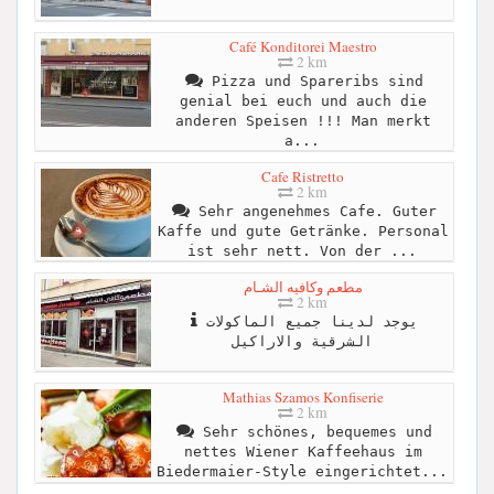
Café Konditorei Maestro
2 km
Pizza und Spareribs sind
genial bei euch und auch die
anderen Speisen !!! Man merkt
a...
Cafe Ristretto
2 km
Sehr angenehmes Cafe. Guter
Kaffe und gute Getränke. Personal
ist sehr nett. Von der ...
مطعم وكافيه الشـام
2 km
يوجد لدينا جميع الماكولات
الشرقية والاراكيل
Mathias Szamos Konfiserie
2 km
Sehr schönes, bequemes und
nettes Wiener Kaffeehaus im
Biedermaier-Style eingerichtet...