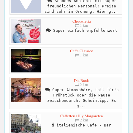
Schönes Ambiente mit super
freundlichen Personal! Preise
sind sehr in Ordnung. Hier g...
ChocoTeria
1 km
Super einfach empfehlenwert
Caffe Classico
1 km
Die Bank
2 km
Super Atmosphäre, toll für's
Frühstück oder die Pause
zwischendurch. Geheimtipp: Es
g...
Caffetteria Illy Margareten
2 km
italienische Cafe - Bar