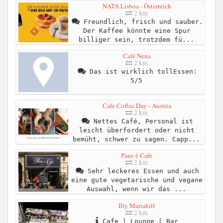
NATA Lisboa - Österreich
2 km
Freundlich, frisch und sauber.
Der Kaffee könnte eine Spur
billiger sein, trotzdem fü...
Café Nena
2 km
Das ist wirklich tollEssen:
5/5
Cafe Coffee Day - Austria
2 km
Nettes Café, Personal ist
leicht überfordert oder nicht
bemüht, schwer zu sagen. Capp...
Pane è Cafe
2 km
Sehr leckeres Essen und auch
eine gute vegetarische und vegane
Auswahl, wenn wir das ...
Illy Mariahilf
2 km
Cafe | Lounge | Bar