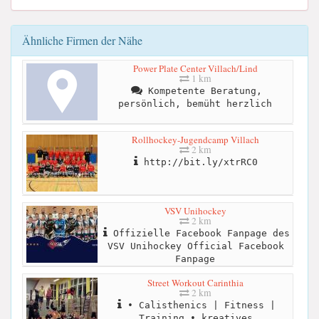
Ähnliche Firmen der Nähe
Power Plate Center Villach/Lind
1 km
Kompetente Beratung,
persönlich, bemüht herzlich
Rollhockey-Jugendcamp Villach
2 km
http://bit.ly/xtrRC0
VSV Unihockey
2 km
Offizielle Facebook Fanpage des
VSV Unihockey Official Facebook
Fanpage
Street Workout Carinthia
2 km
• Calisthenics | Fitness |
Training • kreatives