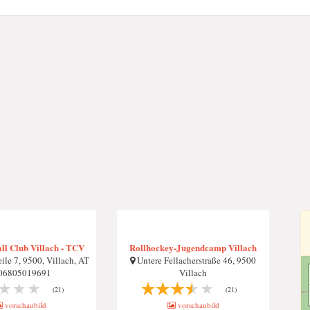
all Club Villach - TCV
Rollhockey-Jugendcamp Villach
ile 7, 9500, Villach, AT
Untere Fellacherstraße 46, 9500
06805019691
Villach
(21)
(21)
vorschaubild
vorschaubild