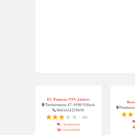
EC Panaceo VSV Juniors
Room
Tirolerstrasse 47, 9500 Villach
Friedenss
0043424255839
(21)
3 kommentar
vorschaubild