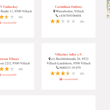
V Unihockey
Carinthian Outlaws
 Straße 11, 9500 Villach
Wasenboden, Villach
+436769106604
(21)
(21)
vorschaubild
Villacher Adler e.V.
xteam Yilmaz
c/o Hochfeldstraße 26, 9523
sse 22/2, 9500 Villach
Villach-Landskron, 9500 Villach
0680/23 19 079
(22)
(21)
vorschaubild
vorschaubild