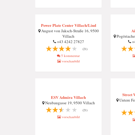
Power Plate Center Villach/Lind
Ai
August von Jaksch-Straße 16, 9500
Villach
Pogöriacher
+43 4242 27827
+
(21)
5 kommentar
vorschaubild
Street 
ESV Admira Villach
Untere Fe
Neubaugasse 19, 9500 Villach
(21)
vorschaubild