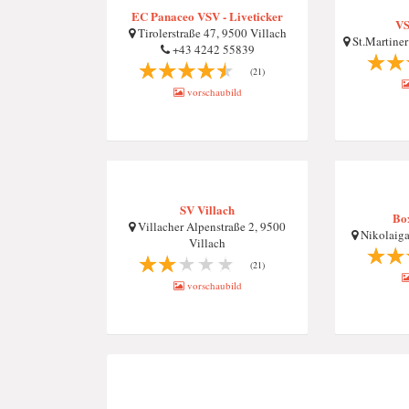
EC Panaceo VSV - Liveticker
VS
Tirolerstraße 47, 9500 Villach
St.Martiner
+43 4242 55839
(21)
vorschaubild
SV Villach
Bo
Villacher Alpenstraße 2, 9500
Nikolaiga
Villach
(21)
vorschaubild