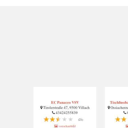
EC Panaceo VSV
Tischfussb
Tirolerstraße 47, 9500 Villach
Ossiacherze
43424255839
(21)
vorschaubild