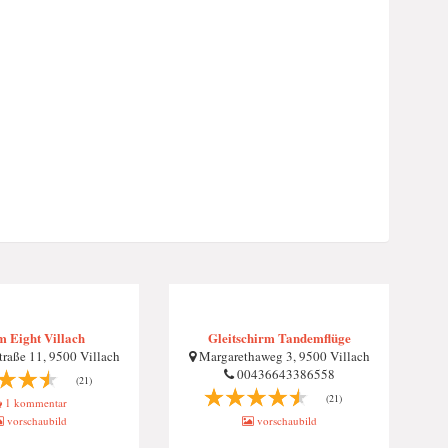
 Eight Villach
Gleitschirm Tandemflüge
traße 11, 9500 Villach
Margarethaweg 3, 9500 Villach
00436643386558
(21)
(21)
1 kommentar
vorschaubild
vorschaubild