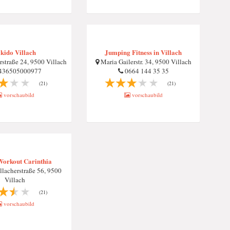
kido Villach
Jumping Fitness in Villach
straße 24, 9500 Villach
Maria Gailerstr. 34, 9500 Villach
436505000977
0664 144 35 35
(21)
(21)
vorschaubild
vorschaubild
Workout Carinthia
llacherstraße 56, 9500
Villach
(21)
vorschaubild