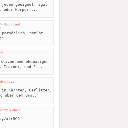
 jeden geeignet, egal
t oder körperl...
 Villach/Lind
m
 persönlich, bemüht
ch
ch
m
ktiven und ehemaligen
, Trainer, und E...
ndemflüge
m
 in Kärnten, Gerlitzen,
ng über dem Oss...
camp Villach
m
ly/xtrRC0