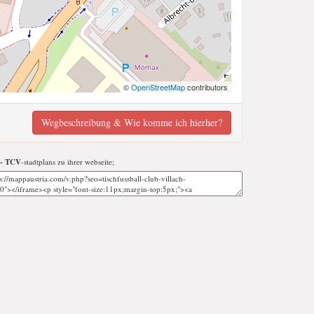
©
OpenStreetMap
contributors
Wegbeschreibung & Wie komme ich hierher?
h - TCV
-stadtplans zu ihrer webseite;