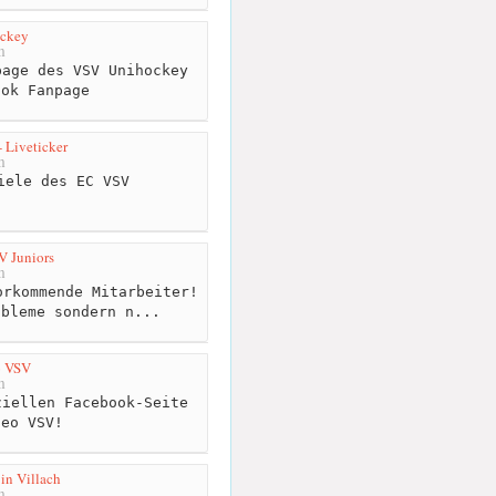
ckey
m
age des VSV Unihockey
ook Fanpage
 Liveticker
m
iele des EC VSV
V Juniors
m
rkommende Mitarbeiter!
obleme sondern n...
o VSV
m
iellen Facebook-Seite
ceo VSV!
in Villach
m