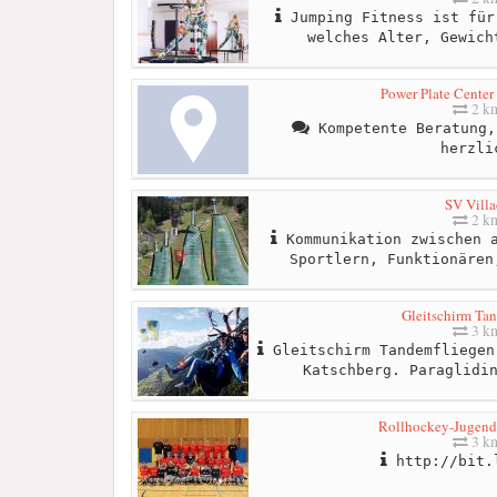
Jumping Fitness ist für
welches Alter, Gewich
Power Plate Center
2 k
Kompetente Beratung,
herzli
SV Villa
2 k
Kommunikation zwischen a
Sportlern, Funktionären
Gleitschirm Ta
3 k
Gleitschirm Tandemfliegen
Katschberg. Paraglidi
Rollhockey-Jugend
3 k
http://bit.