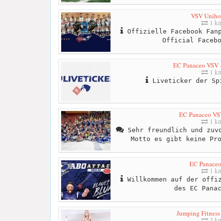
VSV Uniho
1 k
Offizielle Facebook Fanp
Official Faceb
EC Panaceo VSV -
1 k
Liveticker der Sp
EC Panaceo VS
1 k
Sehr freundlich und zuvo
Motto es gibt keine Pr
EC Panace
1 k
Willkommen auf der offiz
des EC Pana
Jumping Fitness 
2 k