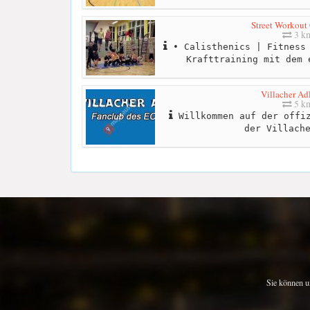
Street Workout 
3 k
• Calisthenics | Fitness 
Krafttraining mit dem 
Villacher Adl
5 k
Willkommen auf der offiz
der Villach
Sie können u