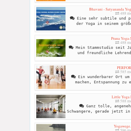
Bhavani - Satyananda Yoga
488 me
Eine sehr subtile und p
der Yoga in seinem größ
Prana Yoga-
488 me
Mein Stammstudio seit Ja
und freundliche Lehren
PERFO
585 me
Ein wunderbarer Ort um 
machen, Entspannung zu 
Little Yog
588 me
Ganz tolle, angeneh
Schwangere, gerade jetzt in
Yogawege
596 me