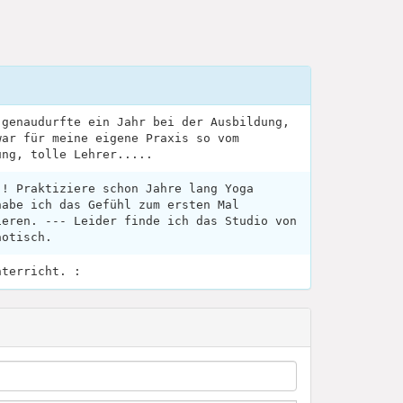
 genaudurfte ein Jahr bei der Ausbildung,
war für meine eigene Praxis so vom
ung, tolle Lehrer.....
!! Praktiziere schon Jahre lang Yoga
habe ich das Gefühl zum ersten Mal
ieren. --- Leider finde ich das Studio von
aotisch.
nterricht. :