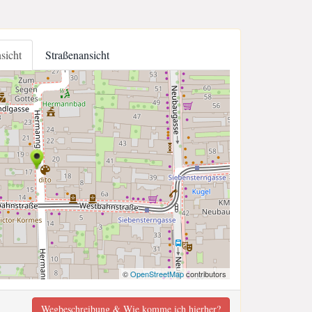
nsicht
Straßenansicht
©
OpenStreetMap
contributors
Wegbeschreibung & Wie komme ich hierher?