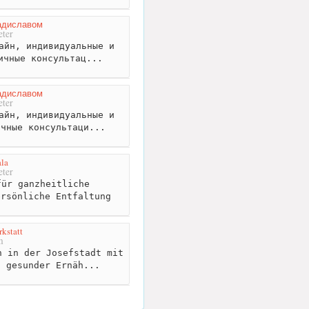
адиславом
ter
айн, индивидуальные и
ичные консультац...
адиславом
ter
айн, индивидуальные и
ичные консультаци...
la
ter
ür ganzheitliche
ersönliche Entfaltung
kstatt
m
 in der Josefstadt mit
d gesunder Ernäh...