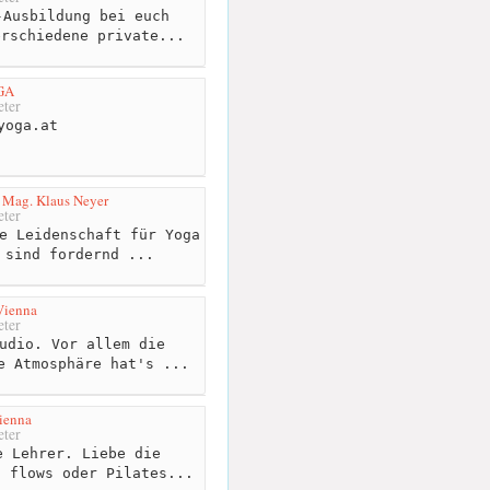
Ausbildung bei euch
erschiedene private...
GA
ter
yoga.at
 - Mag. Klaus Neyer
ter
e Leidenschaft für Yoga
 sind fordernd ...
Vienna
ter
udio. Vor allem die
e Atmosphäre hat's ...
ienna
ter
 Lehrer. Liebe die
a flows oder Pilates...