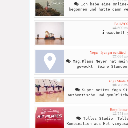
Ich habe eine Online-
begonnen und hatte dann v
Bell-YO
600 me
www.bell-
Yoga - Iyengar certified
694 me
Mag.Klaus Neyer hat mein
geweckt. Seine Stunden
Yoga Shala 
706 me
Super nettes Yoga St
authentische und gemütlich
Hotpilatesv
721 me
Tolles Studio! Tolle
Kombination aus Hot vinyas