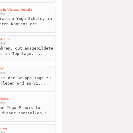
 in Vienna, Austria
ter
räzise Yoga Schule, in
eren Kontext erf...
Studio
ter
hren, gut ausgebildete
de in Top-Lage. ...
RM
ter
in der Gruppe Yoga zu
erleben und an vi...
a Room
ter
me Yoga-Praxis für
 dieser speziellen Z...
.com
ter