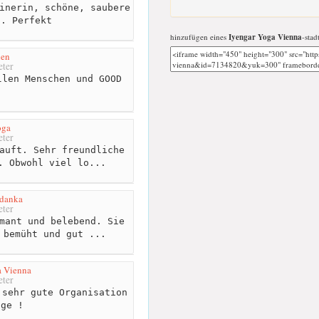
inerin, schöne, saubere
n. Perfekt
hinzufügen eines
Iyengar Yoga Vienna
-stad
ien
ter
len Menschen und GOOD
S
oga
ter
auft. Sehr freundliche
. Obwohl viel lo...
rdanka
ter
mant und belebend. Sie
 bemüht und gut ...
a Vienna
ter
sehr gute Organisation
age !