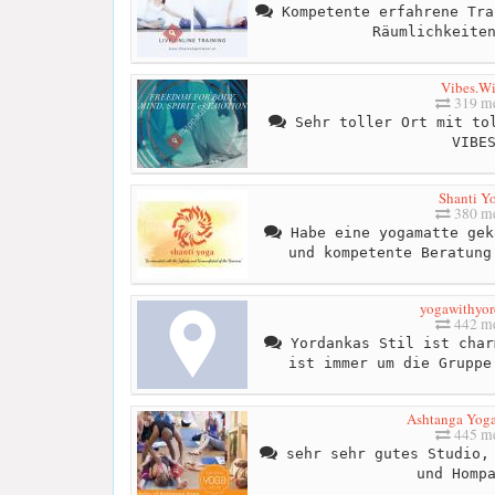
Kompetente erfahrene Tra
Räumlichkeite
Vibes.W
319 me
Sehr toller Ort mit tol
VIBE
Shanti Y
380 me
Habe eine yogamatte gek
und kompetente Beratung
yogawithyo
442 me
Yordankas Stil ist char
ist immer um die Gruppe
Ashtanga Yog
445 me
sehr sehr gutes Studio, 
und Homp