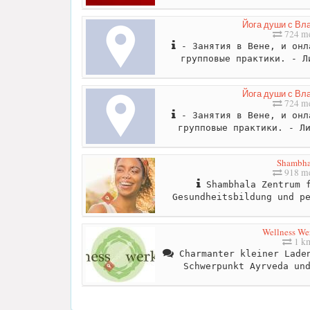
Йога души с Вл
724 me
- Занятия в Вене, и онл
групповые практики. - Л
Йога души с Вл
724 me
- Занятия в Вене, и онл
групповые практики. - Л
Shambha
918 me
Shambhala Zentrum f
Gesundheitsbildung und p
Wellness Wer
1 k
Charmanter kleiner Laden
Schwerpunkt Ayrveda un