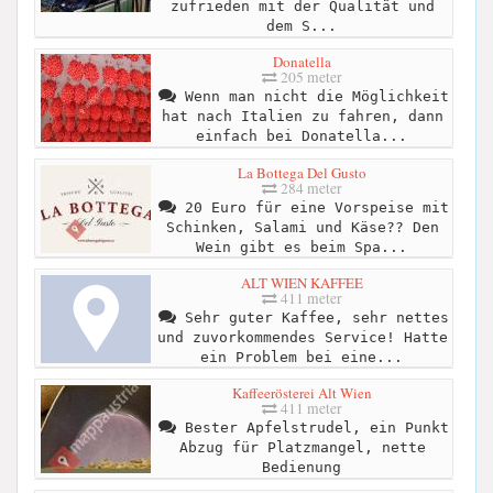
zufrieden mit der Qualität und
dem S...
Donatella
205 meter
Wenn man nicht die Möglichkeit
hat nach Italien zu fahren, dann
einfach bei Donatella...
La Bottega Del Gusto
284 meter
20 Euro für eine Vorspeise mit
Schinken, Salami und Käse?? Den
Wein gibt es beim Spa...
ALT WIEN KAFFEE
411 meter
Sehr guter Kaffee, sehr nettes
und zuvorkommendes Service! Hatte
ein Problem bei eine...
Kaffeerösterei Alt Wien
411 meter
Bester Apfelstrudel, ein Punkt
Abzug für Platzmangel, nette
Bedienung