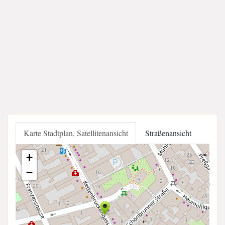
Karte Stadtplan, Satellitenansicht
Straßenansicht
+
−