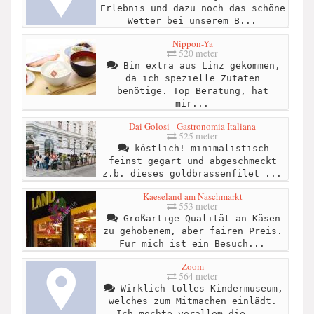
Erlebnis und dazu noch das schöne
Wetter bei unserem B...
Nippon-Ya
520 meter
Bin extra aus Linz gekommen,
da ich spezielle Zutaten
benötige. Top Beratung, hat
mir...
Dai Golosi - Gastronomia Italiana
525 meter
köstlich! minimalistisch
feinst gegart und abgeschmeckt
z.b. dieses goldbrassenfilet ...
Kaeseland am Naschmarkt
553 meter
Großartige Qualität an Käsen
zu gehobenem, aber fairen Preis.
Für mich ist ein Besuch...
Zoom
564 meter
Wirklich tolles Kindermuseum,
welches zum Mitmachen einlädt.
Ich möchte vorallem die ...