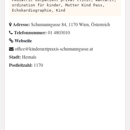
ordination für kinder, Mutter Kind Pass,
Echokardiographie, Kind
Adresse:
Schumanngasse 84, 1170 Wien, Österreich
Telefonnummer:
01 4803010
Webseite
ta.essagnnamuhcs-sixarptzrarednik@eciffo
Stadt:
Hernals
Postleitzahl:
1170