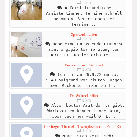
1 km
Äußerst freundliche
Assistentinnen. Termine schnell
bekommen, Verschieben der
Termine...
Sportordination
1 km
Habe eine umfassende Diagnose
samt engagierter Beratung von
Herrn Dr. Koller erhalten...
Praxiszentrum Gersthof
2 km
Ich bin am 26.9.22 um ca.
15:40 aufgrund von akuten Lungen-
bzw. Rückenschmerzen zu I...
Dr. Walter Löffler
2 km
Aller bester Arzt den es gibt.
Wartezeiten können lange sein,
aber auch nur weil Dr L...
Dr. Gregor Timmel - Therapiezentrum Panta Rh...
3 km
Nimmt sich Zeit, sehr