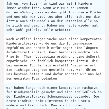
Jahren, von Beginn an sind wir mit 3 Kindern
immer wieder froh, wenn wir zu euch kommen
dürfen.nSchön, dass es das gibt für unsere Kinder
und uns!nEs war viel los aber alle nicht nur die
Ärztin auch die Mädels an der Rezeption alle so
herzlich und bemüht. Haben uns heute wieder mal
sehr wohl gefühlt. Tolle Arbeit!!
Nach wirklich langer Suche nach einer kompetenten
Kinderarztpraxis wurde uns die Schumanngasse
empfohlen und nehmen hierfür sogar eine längere
Anfahrtszeit in Kauf. Ganz besonders möchte ich
Frau Dr. Thurn-Valsassina erwähnen, eine äußerst
empathische und fachlich kompetente Ärztin, die
bei unserer Tochter als erste!!! Ärztin sofort
die richtige Diagnose gestellt hat. Wir fühlen
uns bestens betreut und dafür möchten wir uns bei
dem gesamten Team bedanken!
Wir haben lange nach einem kompetenten Facharzt
für Kindermedizin gesucht und sind schließlich in
der Kinderarztpraxis Schumanngasse gelandet. Der
erste Eindruck beim Eintreten in die Praxis:
modern und freundlich. Man wird von den