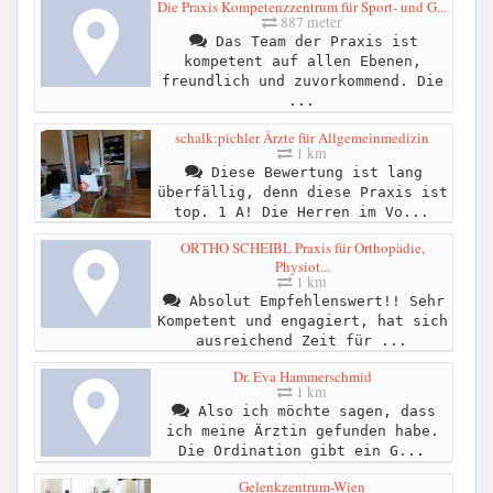
Die Praxis Kompetenzzentrum für Sport- und G...
887 meter
Das Team der Praxis ist
kompetent auf allen Ebenen,
freundlich und zuvorkommend. Die
...
schalk:pichler Ärzte für Allgemeinmedizin
1 km
Diese Bewertung ist lang
überfällig, denn diese Praxis ist
top. 1 A! Die Herren im Vo...
ORTHO SCHEIBL Praxis für Orthopädie,
Physiot...
1 km
Absolut Empfehlenswert!! Sehr
Kompetent und engagiert, hat sich
ausreichend Zeit für ...
Dr. Eva Hammerschmid
1 km
Also ich möchte sagen, dass
ich meine Ärztin gefunden habe.
Die Ordination gibt ein G...
Gelenkzentrum-Wien