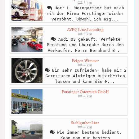
3 km
Herr L. Weingartner hat mich
mit der Firma Forstinger wieder
versöhnt. Obwohl ich eig...
AVEG Linz-Leonding
3 km
Audi Q3 gekauft. Perfekte
Beratung und Übergabe durch den
Verkäufer, Herrn Bernhard B...
Felgen Wimmer
4 km
Bin sehr zufrieden, habe mir 2
Garnituren Alufelgen aufarbeiten
lassen und kann die F...
Forstinger Österreich GmbH
4 km
Stahlgruber Linz
4 km
Wie immer bestens bedient.
Kann man nur bestens