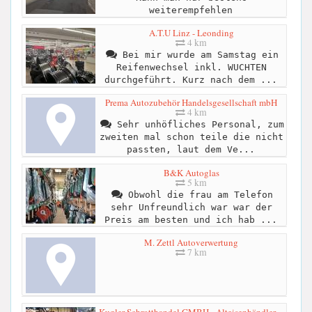
weiterempfehlen
A.T.U Linz - Leonding
4 km
Bei mir wurde am Samstag ein
Reifenwechsel inkl. WUCHTEN
durchgeführt. Kurz nach dem ...
Prema Autozubehör Handelsgesellschaft mbH
4 km
Sehr unhöfliches Personal, zum
zweiten mal schon teile die nicht
passten, laut dem Ve...
B&K Autoglas
5 km
Obwohl die frau am Telefon
sehr Unfreundlich war war der
Preis am besten und ich hab ...
M. Zettl Autoverwertung
7 km
Kugler Schrotthandel GMBH - Alteisenhändler ...