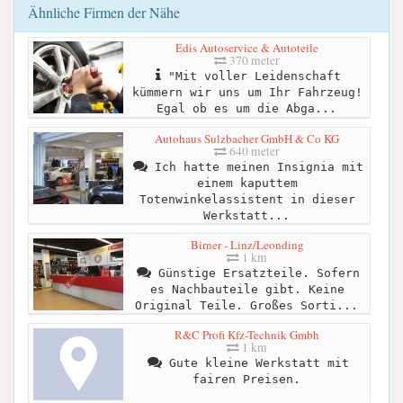
Ähnliche Firmen der Nähe
Edis Autoservice & Autoteile
370 meter
"Mit voller Leidenschaft
kümmern wir uns um Ihr Fahrzeug!
Egal ob es um die Abga...
Autohaus Sulzbacher GmbH & Co KG
640 meter
Ich hatte meinen Insignia mit
einem kaputtem
Totenwinkelassistent in dieser
Werkstatt...
Birner - Linz/Leonding
1 km
Günstige Ersatzteile. Sofern
es Nachbauteile gibt. Keine
Original Teile. Großes Sorti...
R&C Profi Kfz-Technik Gmbh
1 km
Gute kleine Werkstatt mit
fairen Preisen.