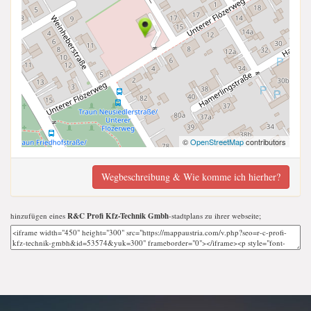
©
OpenStreetMap
contributors
Wegbeschreibung & Wie komme ich hierher?
hinzufügen eines
R&C Profi Kfz-Technik Gmbh
-stadtplans zu ihrer webseite;