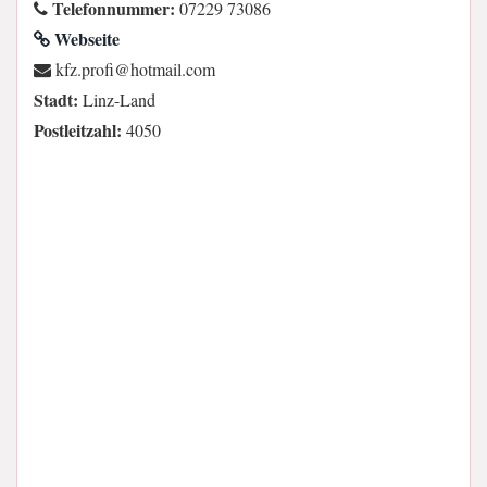
Telefonnummer:
07229 73086
Webseite
moc.liamtoh@iforp.zfk
Stadt:
Linz-Land
Postleitzahl:
4050