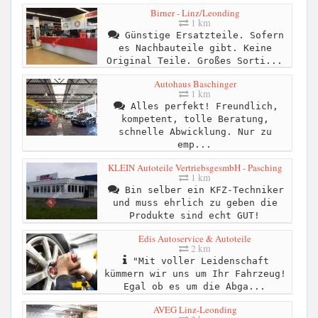
Birner - Linz/Leonding
1 km
Günstige Ersatzteile. Sofern
es Nachbauteile gibt. Keine
Original Teile. Großes Sorti...
Autohaus Baschinger
1 km
Alles perfekt! Freundlich,
kompetent, tolle Beratung,
schnelle Abwicklung. Nur zu
emp...
KLEIN Autoteile VertriebsgesmbH - Pasching
1 km
Bin selber ein KFZ-Techniker
und muss ehrlich zu geben die
Produkte sind echt GUT!
Edis Autoservice & Autoteile
2 km
"Mit voller Leidenschaft
kümmern wir uns um Ihr Fahrzeug!
Egal ob es um die Abga...
AVEG Linz-Leonding