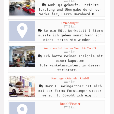
2 km
Audi Q3 gekauft. Perfekte
Beratung und Übergabe durch den
Verkäufer, Herrn Bernhard B...
Derendinger
2 km
So ein Müll Werkstatt 1 Stern
müsste ich geben sonst kann ich
nicht Posten Nie wieder...
Autohaus Sulzbacher GmbH & Co KG
2 km
Ich hatte meinen Insignia mit
einem kaputtem
Totenwinkelassistent in dieser
Werkstatt...
Forstinger Österreich GmbH
2 km
Herr L. Weingartner hat mich
mit der Firma Forstinger wieder
versöhnt. Obwohl ich eig...
Rudolf Fischer
2 km