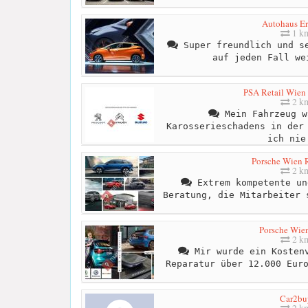
Autohaus E
1 k
Super freundlich und se
auf jeden Fall we
PSA Retail Wien
2 k
Mein Fahrzeug w
Karosserieschadens in der
ich nie
Porsche Wien
2 k
Extrem kompetente un
Beratung, die Mitarbeiter 
Porsche Wien
2 k
Mir wurde ein Kostenv
Reparatur über 12.000 Eur
Car2bu
2 k