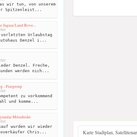
as wir tun, von unserem
ur Spitzenleist...
o Jaguar Land Rove...
ter
vorletzten Urlaubstag
Autohaus Denzel i...
l
ter
eder Denzel. Freche,
Kunden werden nich...
g - Fiatgroup
ter
mpetent zu vorkommend
ahl und komme...
yundai Mitsubishi
ter
auf wurden wir wieder
Karte Stadtplan, Satellitena
toverkäufer Chris...