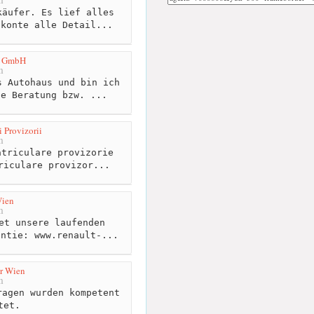
äufer. Es lief alles
 konte alle Detail...
s GmbH
m
 Autohaus und bin ich
he Beratung bzw. ...
 Provizorii
m
triculare provizorie
riculare provizor...
Wien
m
et unsere laufenden
antie: www.renault-...
r Wien
m
agen wurden kompetent
tet.