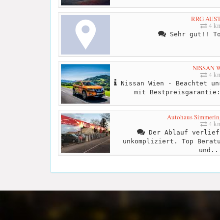
RRG AUS
4 k
Sehr gut!! To
NISSAN W
4 k
Nissan Wien - Beachtet un
mit Bestpreisgarantie
Autohaus Simmeri
4 k
Der Ablauf verlief
unkompliziert. Top Berat
und..