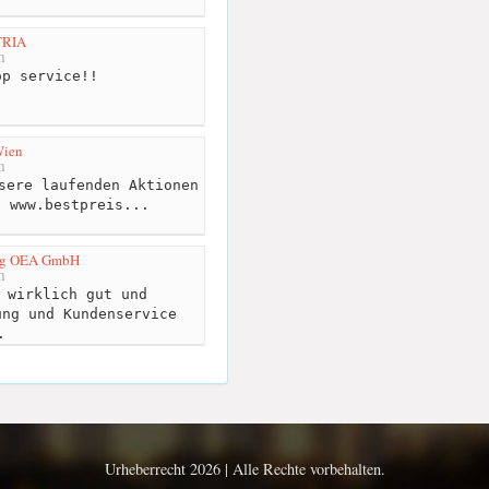
TRIA
m
p service!!
ien
m
sere laufenden Aktionen
: www.bestpreis...
ng OEA GmbH
m
 wirklich gut und
ung und Kundenservice
.
Urheberrecht 2026 | Alle Rechte vorbehalten.