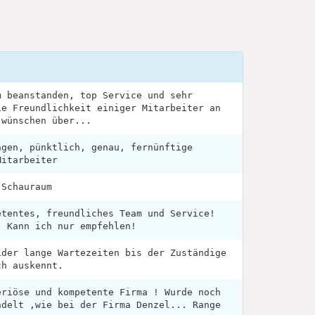
m beanstanden, top Service und sehr
ie Freundlichkeit einiger Mitarbeiter an
 wünschen über...
ngen, pünktlich, genau, fernünftige
Mitarbeiter
 Schauraum
etentes, freundliches Team und Service!
! Kann ich nur empfehlen!
ider lange Wartezeiten bis der Zuständige
ch auskennt.
eriöse und kompetente Firma ! Wurde noch
ndelt ,wie bei der Firma Denzel... Range