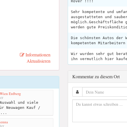
Rover !!!!
Sehr kompetente und umfa
ausgestatteten und saube
möglich.Geschäftsfläche 
werden gute Preiskonditi
Die schönsten Autos der 
kompetenten Mitarbeitern
Informationen
Wir wurden sehr gut bera
ihn vermutlich hier kauf
Aktualisieren
Kommentar zu diesem Ort
Wien Erdberg
er
Auswahl und viele
ür Neuwagen Kauf /
c...
ienna
ter