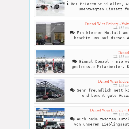
Bei McLaren wird alles, w
unentwegten Einsatz f
Denzel Wien Erdberg - Volv
153 me
Ein kleiner Notfall am 
brachte uns auf dieses 
Denze
153 me
Einmal Denzel - nie wi
gestresste Mitarbeiter. 
Denzel Wien Erdber
153 me
Sehr freundlich nett ko
und bemüht gute Ausw
Denzel Wien Erdberg - H
153 me
Auch beim zweiten Autok
von unserem Lieblingsau