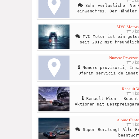
Sehr verläslicher Verk
einwandfrei. Der Händler
MVC Motor
3 k
MVC Motor ist ein gutes
seit 2012 mit freundlic
Numere Provizorii
3 k
Numere provizorii, Inma
Oferim servicii de imnat
Renault 
4 k
Renault Wien - Beacht
Aktionen mit Bestpreisgar
Alpine Cente
4 k
Super Beratung! Alle Fr
beantwor