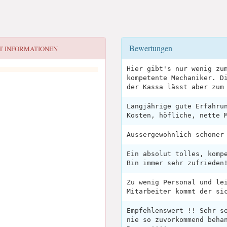
Bewertungen
T INFORMATIONEN
Hier gibt's nur wenig zu
kompetente Mechaniker. D
der Kassa lässt aber zum
Langjährige gute Erfahru
Kosten, höfliche, nette 
Aussergewöhnlich schöner
Ein absolut tolles, komp
Bin immer sehr zufrieden
Zu wenig Personal und le
Mitarbeiter kommt der si
Empfehlenswert !! Sehr s
nie so zuvorkommend beha