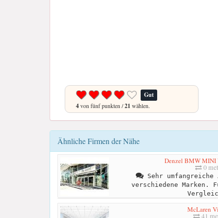
Gut
4
von fünf punkten /
21
wählen.
Ähnliche Firmen der Nähe
Denzel BMW MINI 
0 met
Sehr umfangreiche 
verschiedene Marken. F
Verglei
McLaren V
41 me