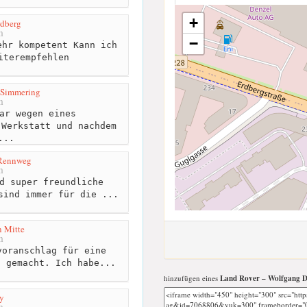
+
rdberg
m
−
hr kompetent Kann ich
iterempfehlen
 Simmering
m
ar wegen eines
 Werkstatt und nachdem
...
 Rennweg
m
d super freundliche
sind immer für die ...
 Mitte
m
oranschlag für eine
o gemacht. Ich habe...
hinzufügen eines
Land Rover – Wolfgang D
y
m