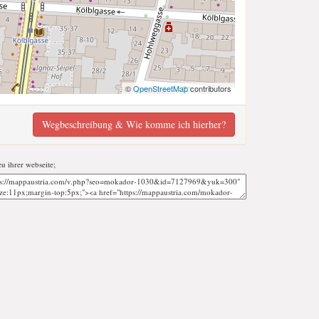
©
OpenStreetMap
contributors
Wegbeschreibung & Wie komme ich hierher?
zu ihrer webseite;