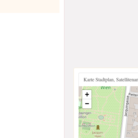
Karte Stadtplan, Satellitena
+
−