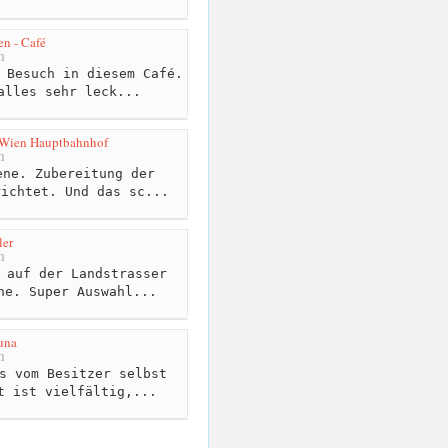
n - Café
m
 Besuch in diesem Café.
alles sehr leck...
 Wien Hauptbahnhof
m
ne. Zubereitung der
richtet. Und das sc...
ler
m
 auf der Landstrasser
ne. Super Auswahl...
una
m
s vom Besitzer selbst
t ist vielfältig,...