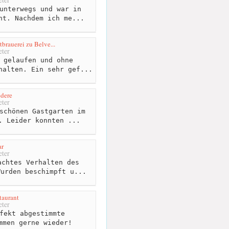
unterwegs und war in
ht. Nachdem ich me...
tbrauerei zu Belve...
ter
 gelaufen und ohne
halten. Ein sehr gef...
dere
ter
schönen Gastgarten im
. Leider konnten ...
ar
ter
chtes Verhalten des
Wurden beschimpft u...
taurant
ter
fekt abgestimmte
mmen gerne wieder!