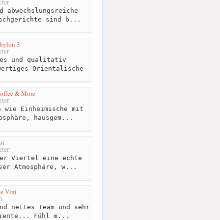
ter
d abwechslungsreiche
schgerichte sind b...
bylon 3
ter
es und qualitativ
wertiges Orientalische
ffee & More
ter
 wie Einheimische mit
osphäre, hausgem...
ot
ter
er Viertel eine echte
ser Atmosphäre, w...
 e Vini
m
nd nettes Team und sehr
iente... Fühl m...