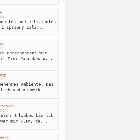
ri
ter
nelles und effizientes
 i sprawny zała...
ets
ter
er Unternehmen! Wir
mit Mini-Pancakes u...
degg
ter
enehmes Ambiente. Das
dlich und aufmerk...
hmerwald
ter
Wien-Urlaubes bin ich
 war mir klar, da...
aurant