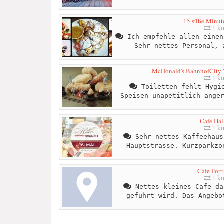
15 süße Minute
1 k
Ich empfehle allen einen
Sehr nettes Personal, 
McDonald's BahnhofCity
1 k
Toiletten fehlt Hygie
Speisen unapetitlich ange
Cafe Hal
1 k
Sehr nettes Kaffeehaus
Hauptstrasse. Kurzparkzo
Cafe Fort
1 k
Nettes kleines Cafe da
geführt wird. Das Angebo