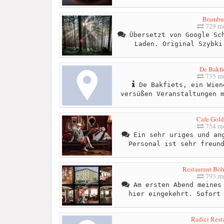
Brambu
729 me
Übersetzt von Google Sch
Laden. Original Szybki
De Bakfi
735 me
De Bakfiets, ein Wien
versüßen Veranstaltungen 
Cafe Gol
754 me
Ein sehr uriges und ang
Personal ist sehr freun
Restaurant Bö
793 me
Am ersten Abend meines 
hier eingekehrt. Sofort
Radici Rest