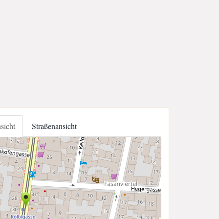
nsicht
Straßenansicht