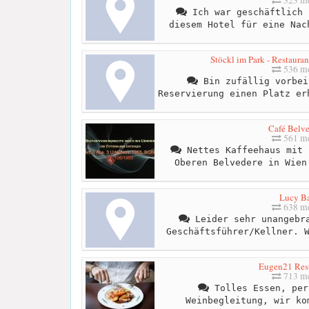
Ich war geschäftlich 
diesem Hotel für eine Nac
Stöckl im Park - Restauran
536 me
Bin zufällig vorbei
Reservierung einen Platz er
Café Belve
561 me
Nettes Kaffeehaus mit 
Oberen Belvedere in Wien
Lucy B
638 me
Leider sehr unangebra
Geschäftsführer/Kellner. 
Eugen21 Res
713 me
Tolles Essen, per
Weinbegleitung, wir ko