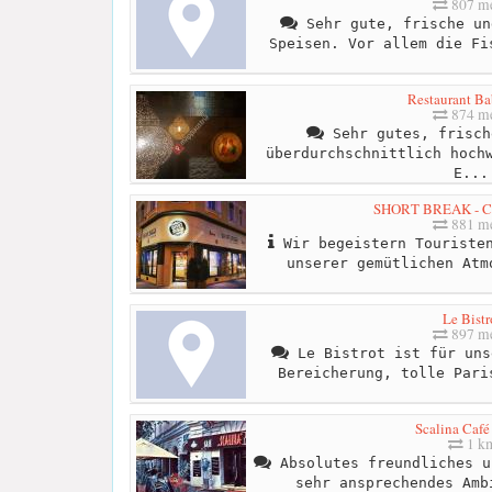
807 me
Sehr gute, frische un
Speisen. Vor allem die Fi
Restaurant Ba
874 me
Sehr gutes, frisch
überdurchschnittlich hoch
E...
SHORT BREAK - Co
881 me
Wir begeistern Touristen
unserer gemütlichen Atm
Le Bistr
897 me
Le Bistrot ist für uns
Bereicherung, tolle Pari
Scalina Café
1 k
Absolutes freundliches u
sehr ansprechendes Amb