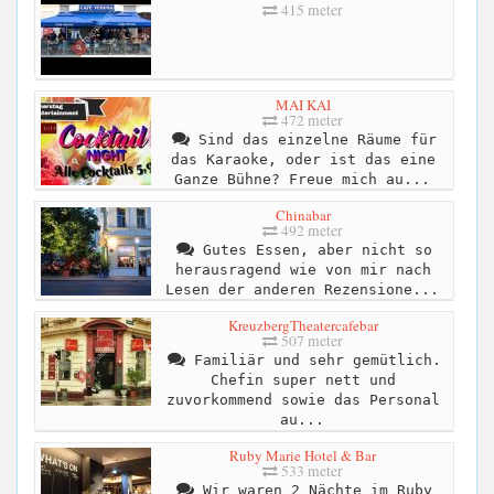
415 meter
MAI KAI
472 meter
Sind das einzelne Räume für
das Karaoke, oder ist das eine
Ganze Bühne? Freue mich au...
Chinabar
492 meter
Gutes Essen, aber nicht so
herausragend wie von mir nach
Lesen der anderen Rezensione...
KreuzbergTheatercafebar
507 meter
Familiär und sehr gemütlich.
Chefin super nett und
zuvorkommend sowie das Personal
au...
Ruby Marie Hotel & Bar
533 meter
Wir waren 2 Nächte im Ruby