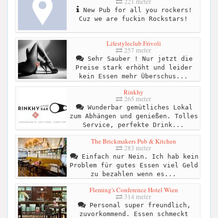
221 meter
New Pub for all you rockers!
Cuz we are fuckin Rockstars!
Lifestyleclub Frivoli
257 meter
Sehr Sauber ! Nur jetzt die
Preise stark erhöht und leider
kein Essen mehr Überschus...
Rinkhy
265 meter
Wunderbar gemütliches Lokal
zum Abhängen und genießen. Tolles
Service, perfekte Drink...
The Brickmakers Pub & Kitchen
283 meter
Einfach nur Nein. Ich hab kein
Problem für gutes Essen viel Geld
zu bezahlen wenn es...
Fleming's Conference Hotel Wien
314 meter
Personal super freundlich,
zuvorkommend. Essen schmeckt