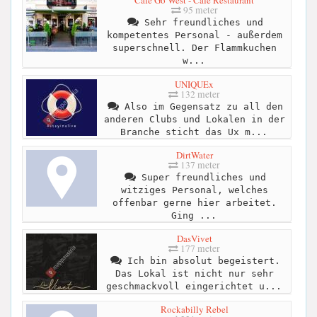
Cafe Go West - Cafe Restaurant
95 meter
Sehr freundliches und
kompetentes Personal - außerdem
superschnell. Der Flammkuchen
w...
UNIQUEx
132 meter
Also im Gegensatz zu all den
anderen Clubs und Lokalen in der
Branche sticht das Ux m...
DirtWater
137 meter
Super freundliches und
witziges Personal, welches
offenbar gerne hier arbeitet.
Ging ...
DasVivet
177 meter
Ich bin absolut begeistert.
Das Lokal ist nicht nur sehr
geschmackvoll eingerichtet u...
Rockabilly Rebel