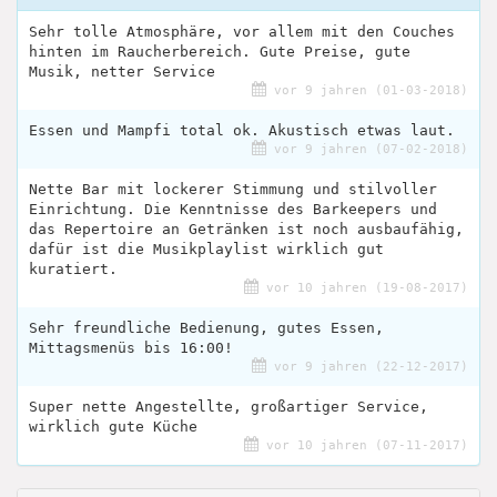
Sehr tolle Atmosphäre, vor allem mit den Couches
hinten im Raucherbereich. Gute Preise, gute
Musik, netter Service
vor 9 jahren (01-03-2018)
Essen und Mampfi total ok. Akustisch etwas laut.
vor 9 jahren (07-02-2018)
Nette Bar mit lockerer Stimmung und stilvoller
Einrichtung. Die Kenntnisse des Barkeepers und
das Repertoire an Getränken ist noch ausbaufähig,
dafür ist die Musikplaylist wirklich gut
kuratiert.
vor 10 jahren (19-08-2017)
Sehr freundliche Bedienung, gutes Essen,
Mittagsmenüs bis 16:00!
vor 9 jahren (22-12-2017)
Super nette Angestellte, großartiger Service,
wirklich gute Küche
vor 10 jahren (07-11-2017)