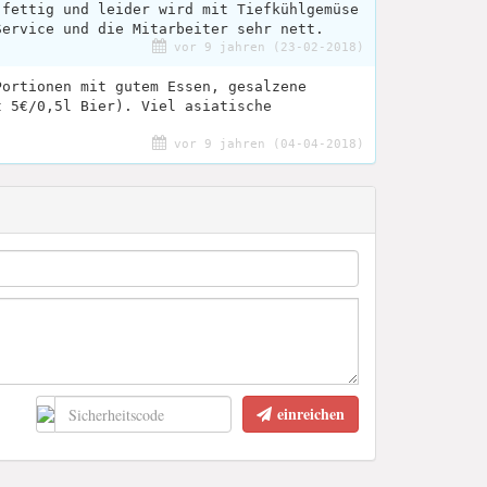
 fettig und leider wird mit Tiefkühlgemüse
Service und die Mitarbeiter sehr nett.
vor 9 jahren (23-02-2018)
Portionen mit gutem Essen, gesalzene
t 5€/0,5l Bier). Viel asiatische
vor 9 jahren (04-04-2018)
einreichen