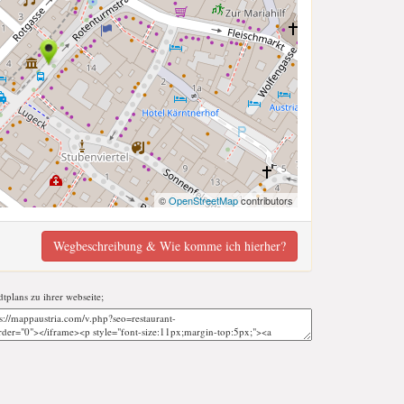
©
OpenStreetMap
contributors
Wegbeschreibung & Wie komme ich hierher?
dtplans zu ihrer webseite;