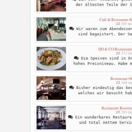
der ältesten Teile der 
Café & Restaurant M
301 me
Wir waren zum Abendessen
sind begeistert. Der S
DO & CO Restaurant 
333 me
Die Speisen sind in Or
hohes Preisniveau. Habe 
Restaurant O
368 me
Bisher eindeutig das bes
welches wir besucht ha
Restaurant Konstan
383 me
Ein wunderbares Restaura
und total nettem Servi