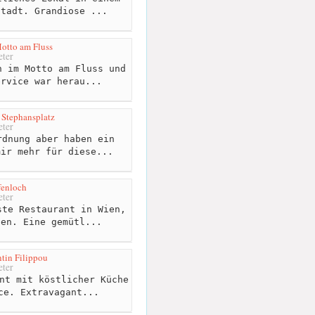
Stadt. Grandiose ...
otto am Fluss
ter
 im Motto am Fluss und
ervice war herau...
Stephansplatz
ter
dnung aber haben ein
mir mehr für diese...
fenloch
ter
te Restaurant in Wien,
ben. Eine gemütl...
tin Filippou
ter
nt mit köstlicher Küche
ce. Extravagant...