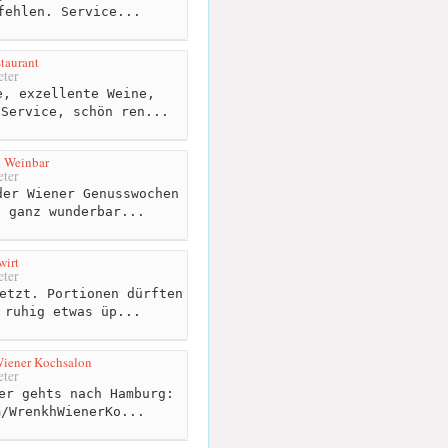
fehlen. Service...
taurant
ter
, exzellente Weine,
 Service, schön ren...
t Weinbar
ter
er Wiener Genusswochen
n ganz wunderbar...
wirt
ter
etzt. Portionen dürften
 ruhig etwas üp...
Wiener Kochsalon
ter
er gehts nach Hamburg:
m/WrenkhWienerKo...