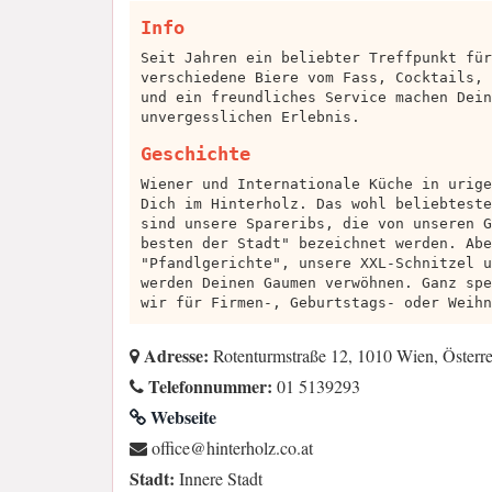
Info
Seit Jahren ein beliebter Treffpunkt für
verschiedene Biere vom Fass, Cocktails, 
und ein freundliches Service machen Dein
unvergesslichen Erlebnis.
Geschichte
Wiener und Internationale Küche in urige
Dich im Hinterholz. Das wohl beliebteste
sind unsere Spareribs, die von unseren G
besten der Stadt" bezeichnet werden. Abe
"Pfandlgerichte", unsere XXL-Schnitzel u
werden Deinen Gaumen verwöhnen. Ganz spe
wir für Firmen-, Geburtstags- oder Weihn
Adresse:
Rotenturmstraße 12, 1010 Wien, Österre
Telefonnummer:
01 5139293
Webseite
ta.oc.zlohretnih@eciffo
Stadt:
Innere Stadt