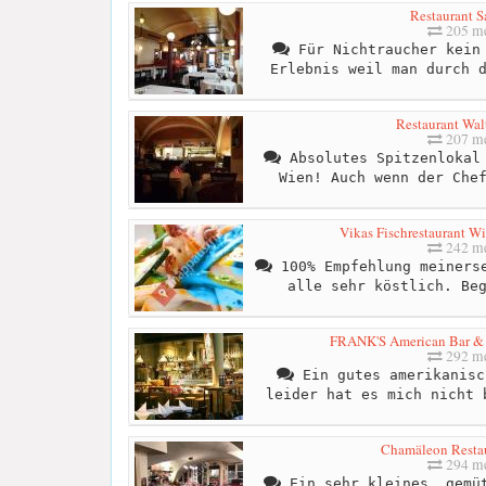
Restaurant S
205 me
Für Nichtraucher kein 
Erlebnis weil man durch 
Restaurant Wal
207 me
Absolutes Spitzenlokal 
Wien! Auch wenn der Che
Vikas Fischrestaurant W
242 me
100% Empfehlung meinerse
alle sehr köstlich. Be
FRANK'S American Bar & 
292 me
Ein gutes amerikanisc
leider hat es mich nicht 
Chamäleon Resta
294 me
Ein sehr kleines, gemüt