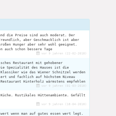
und die Preise sind auch moderat. Der
freundlich, aber Geschmacklich ist aber
großen Hunger aber sehr wohl geeignet.
en auch schon bessere Tage
vor 9 jahren (22-02-2018)
isches Restaurant mit gehobener
Die Spezialität des Hauses ist die
 Klassiker wie das Wiener Schnitzel werden
iert und fachlich auf höchstem Niveau
 Restaurant Hinterholz wärmstens empfehlen
vor 9 jahren (01-03-2018)
 Küche. Rustikales Hüttenambiente. Gefällt
vor 9 jahren (18-04-2018)
swert wenn man auf gutes essen wert legt.