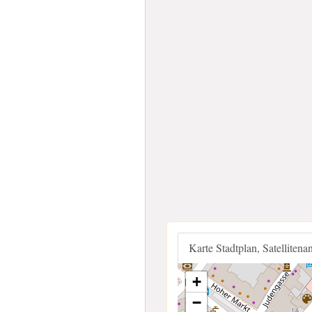
Karte Stadtplan, Satellitena
+
−