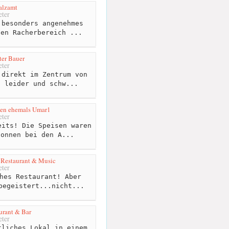
alzamt
ter
besonders angenehmes
den Racherbereich ...
ter Bauer
ter
direkt im Zentrum von
f leider und schw...
ien ehemals Umar1
ter
its! Die Speisen waren
gonnen bei den A...
Restaurant & Music
ter
hes Restaurant! Aber
begeistert...nicht...
urant & Bar
ter
liches Lokal in einem