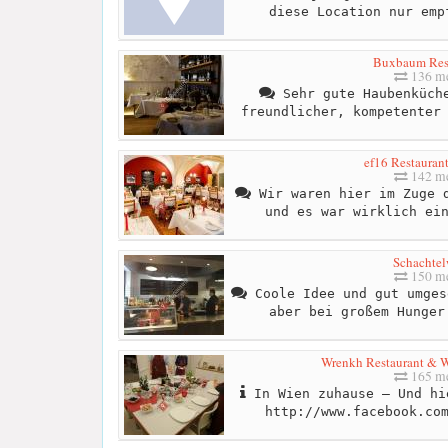
diese Location nur emp
Buxbaum Res
136 me
Sehr gute Haubenküche
freundlicher, kompetenter
ef16 Restauran
142 me
Wir waren hier im Zuge d
und es war wirklich ei
Schachtel
150 me
Coole Idee und gut umges
aber bei großem Hunger
Wrenkh Restaurant & 
165 me
In Wien zuhause – Und hi
http://www.facebook.co