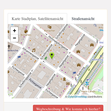
Karte Stadtplan, Satellitenansicht
Straßenansicht
+
−
©
OpenStreetMap
contributors
Wegbeschreibung & Wie komme ich hierher?