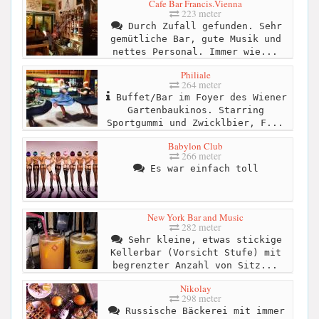
Cafe Bar Francis.Vienna
223 meter
Durch Zufall gefunden. Sehr
gemütliche Bar, gute Musik und
nettes Personal. Immer wie...
Philiale
264 meter
Buffet/Bar im Foyer des Wiener
Gartenbaukinos. Starring
Sportgummi und Zwicklbier, F...
Babylon Club
266 meter
Es war einfach toll
New York Bar and Music
282 meter
Sehr kleine, etwas stickige
Kellerbar (Vorsicht Stufe) mit
begrenzter Anzahl von Sitz...
Nikolay
298 meter
Russische Bäckerei mit immer