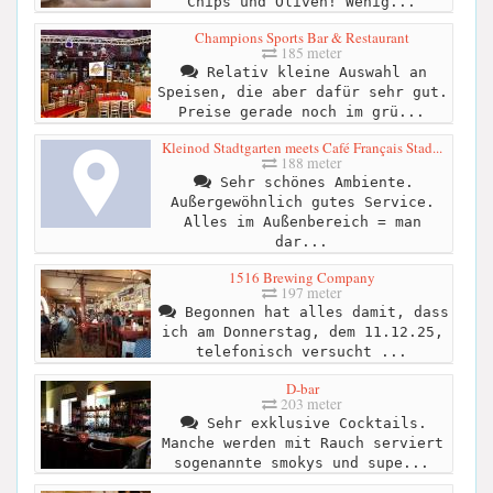
Chips und Oliven! Wenig...
Champions Sports Bar & Restaurant
185 meter
Relativ kleine Auswahl an
Speisen, die aber dafür sehr gut.
Preise gerade noch im grü...
Kleinod Stadtgarten meets Café Français Stad...
188 meter
Sehr schönes Ambiente.
Außergewöhnlich gutes Service.
Alles im Außenbereich = man
dar...
1516 Brewing Company
197 meter
Begonnen hat alles damit, dass
ich am Donnerstag, dem 11.12.25,
telefonisch versucht ...
D-bar
203 meter
Sehr exklusive Cocktails.
Manche werden mit Rauch serviert
sogenannte smokys und supe...