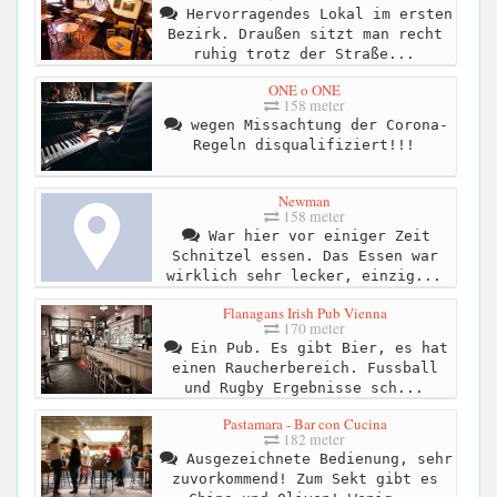
Hervorragendes Lokal im ersten
Bezirk. Draußen sitzt man recht
ruhig trotz der Straße...
ONE o ONE
158 meter
wegen Missachtung der Corona-
Regeln disqualifiziert!!!
Newman
158 meter
War hier vor einiger Zeit
Schnitzel essen. Das Essen war
wirklich sehr lecker, einzig...
Flanagans Irish Pub Vienna
170 meter
Ein Pub. Es gibt Bier, es hat
einen Raucherbereich. Fussball
und Rugby Ergebnisse sch...
Pastamara - Bar con Cucina
182 meter
Ausgezeichnete Bedienung, sehr
zuvorkommend! Zum Sekt gibt es