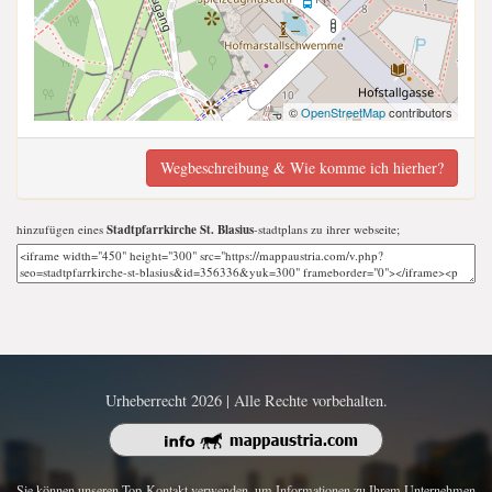
©
OpenStreetMap
contributors
Wegbeschreibung & Wie komme ich hierher?
hinzufügen eines
Stadtpfarrkirche St. Blasius
-stadtplans zu ihrer webseite;
Urheberrecht 2026 | Alle Rechte vorbehalten.
Sie können unseren Top-Kontakt verwenden, um Informationen zu Ihrem Unternehmen