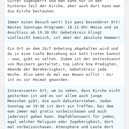
Gitter zugesperrt und man kann nur in den
hinteren Teil der Kirche, aber auch dort kann man
die Kirche bestaunen.
Immer einen Besuch wert! Ein ganz besonderer Ort!
Bestes Sonntags-Programm: 18.15 Uhr Messe und im
Anschluss ab 19.30 Uhr Gebetskreis klingt
vielleicht komisch, ist aber der absolute Hammer!
Ein Ort an dem 24/7 Anbetung abgehalten wird und
du in eine tiefe Beziehung mit Gott treten kannst
- wow, gibt es selten. Zudem ist der Gottesdienst
von Musikern gestaltet, top Lehre bzw Predigten,
Abende der Barmherzigkeit, Gebetskreis jede
Woche. Also wenn du mal was Neues willst - mir
ist es zur Heimat geworden.
Interessanter Ort, um zu sehen, dass Kirche nicht
gestorben ist und es vor allem auch junge
Menschen gibt, die auch dahinterstehen. Jeden
Sonntag um 19:30 ist dort ein Treffen, bei dem
man immer mal gratis vorbeischauen und auch
jederzeit gehen kann. Empfehlenswert für jeden,
egal welcher Religion oder Zugehörigkeit, dort
mal vorbeizuschauen. Atmosphäre und Leute dort