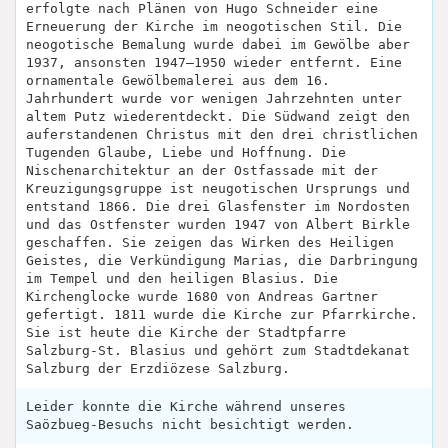
erfolgte nach Plänen von Hugo Schneider eine
Erneuerung der Kirche im neogotischen Stil. Die
neogotische Bemalung wurde dabei im Gewölbe aber
1937, ansonsten 1947–1950 wieder entfernt. Eine
ornamentale Gewölbemalerei aus dem 16.
Jahrhundert wurde vor wenigen Jahrzehnten unter
altem Putz wiederentdeckt. Die Südwand zeigt den
auferstandenen Christus mit den drei christlichen
Tugenden Glaube, Liebe und Hoffnung. Die
Nischenarchitektur an der Ostfassade mit der
Kreuzigungsgruppe ist neugotischen Ursprungs und
entstand 1866. Die drei Glasfenster im Nordosten
und das Ostfenster wurden 1947 von Albert Birkle
geschaffen. Sie zeigen das Wirken des Heiligen
Geistes, die Verkündigung Marias, die Darbringung
im Tempel und den heiligen Blasius. Die
Kirchenglocke wurde 1680 von Andreas Gartner
gefertigt. 1811 wurde die Kirche zur Pfarrkirche.
Sie ist heute die Kirche der Stadtpfarre
Salzburg-St. Blasius und gehört zum Stadtdekanat
Salzburg der Erzdiözese Salzburg.
Leider konnte die Kirche während unseres
Saözbueg-Besuchs nicht besichtigt werden.