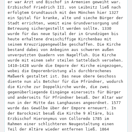
er war Arzt und Bischof in Armenien geweiht war.
Erzbischof Friedrich III. von Leibnitz ließ nach
erfolgtem Grundtausch mit den Mönchen hier 1327
ein Spital für kranke, alte und sieche Bürger der
Stadt errichten, womit eine Grundversorgung und
Betreuung sichergestellt werden sollte. 1330
wurde für das neue Spital der in Grundzügen bis
heute erhaltene dreischiffige Kirchenbau mit
seinem Kreuzrippengewölbe geschaffen. Die Kirche
bestand dabei von Anbeginn aus schweren außen
unverputzten Quadern von Nagelfluh. Die Kirche
wurde mit einem sehr steilen Satteldach versehen.
1410–1428 wurde die Empore der Kirche eingezogen,
wobei die Emporenbrüstung als durchbrochenes
Maßwerk gestaltet ist. Das neue obere Geschoss
diente nun als Betchor für die Pfründner, wodurch
die Kirche zur Doppelkirche wurde, die zwei
gegenüberliegende Eingänge einerseits für Bürger
und anderseits für Pfründner besaß. Der Altar war
nun in der Mitte das Langhauses angeordnet. 1577
wurde das Gewölbe über der Empore erneuert. In
der Barockzeit besaß die Kirche 9 Altäre, bis
Erzbischof Hieronymus von Colloredo 1785 im
Rahmen einer schlichteren Neugestaltung einen
Teil der Altäre wieder entfernen ließ. 1864