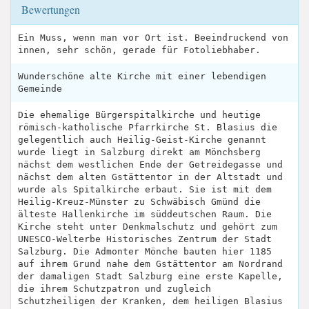
Bewertungen
Ein Muss, wenn man vor Ort ist. Beeindruckend von
innen, sehr schön, gerade für Fotoliebhaber.
Wunderschöne alte Kirche mit einer lebendigen
Gemeinde
Die ehemalige Bürgerspitalkirche und heutige
römisch-katholische Pfarrkirche St. Blasius die
gelegentlich auch Heilig-Geist-Kirche genannt
wurde liegt in Salzburg direkt am Mönchsberg
nächst dem westlichen Ende der Getreidegasse und
nächst dem alten Gstättentor in der Altstadt und
wurde als Spitalkirche erbaut. Sie ist mit dem
Heilig-Kreuz-Münster zu Schwäbisch Gmünd die
älteste Hallenkirche im süddeutschen Raum. Die
Kirche steht unter Denkmalschutz und gehört zum
UNESCO-Welterbe Historisches Zentrum der Stadt
Salzburg. Die Admonter Mönche bauten hier 1185
auf ihrem Grund nahe dem Gstättentor am Nordrand
der damaligen Stadt Salzburg eine erste Kapelle,
die ihrem Schutzpatron und zugleich
Schutzheiligen der Kranken, dem heiligen Blasius