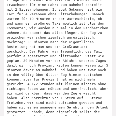
2 Tage vor Abfahrt ein Taxi für 3 Kinder und 2
Erwachsene für eine Fahrt zum Bahnhof bestellt -
mit 2 Sitzerhöhungen. Zu spät Gekommen ist ein
Taxi für 4 Personen ohne Sitzerhöhungen. Danach
warten für 10 Minuten in der Warteschleife, ob
und wann ein größeres Taxi möglich ist plus dem
Kommentar, wir würden nun mal in den Randbezirken
wohnen, da dauert das alles länger. Den Zug zu
erwischen war schon ziemlich unrealistisch.
Nachtrag: 30 Minuten nach der eigentlichen
Bestellung hat man uns ein Großraumtaxi
geschickt. Der Fahrer war freundlich, das Taxi
perfekt ausgestattet und blitzsauber. Statt wie
geplant 30 Minuten vor der Abfahrt unseres Zuges
damit wir noch Proviant kaufen können waren wir 5
Minuten davor am Bahnhof und haben uns zwar noch
in den völlig überfüllten Zug hinein quetschen
können, aber für Proviant hat es nicht mehr
gereicht. 4 1/2 Stunden mit kleinen Kindern ohne
richtiges Essen war mühsam und unerfreulich, aber
wir sind dankbar, dass wir den Zug erwischt
haben. Also Korrektur von 1 Stern auf 3 Sterne.
Trotzdem, wir sind nicht zufrieden gewesen und
haben mit einem unangenehmen Gefühl in den Urlaub
gestartet. Schade, denn eigentlich sollte die