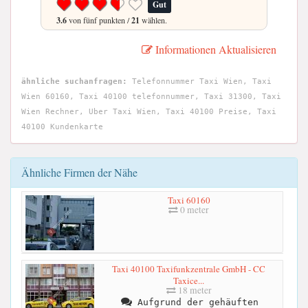
Gut
3.6
von fünf punkten /
21
wählen.
Informationen Aktualisieren
ähnliche suchanfragen:
Telefonnummer Taxi Wien, Taxi
Wien 60160, Taxi 40100 telefonnummer, Taxi 31300, Taxi
Wien Rechner, Uber Taxi Wien, Taxi 40100 Preise, Taxi
40100 Kundenkarte
Ähnliche Firmen der Nähe
Taxi 60160
0 meter
Taxi 40100 Taxifunkzentrale GmbH - CC
Taxice...
18 meter
Aufgrund der gehäuften