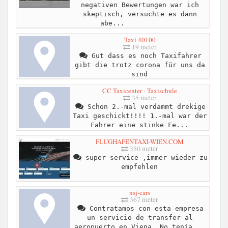
negativen Bewertungen war ich
skeptisch, versuchte es dann
abe...
Taxi 40100
19 meter
Gut dass es noch Taxifahrer
gibt die trotz corona für uns da
sind
CC Taxicenter - Taxischule
35 meter
Schon 2.-mal verdammt drekige
Taxi geschickt!!!! 1.-mal war der
Fahrer eine stinke Fe...
FLUGHAFENTAXI-WIEN.COM
350 meter
super service ,immer wieder zu
empfehlen
nsj-cars
367 meter
Contratamos con esta empresa
un servicio de transfer al
aeropuerto en Viena. No tenía...