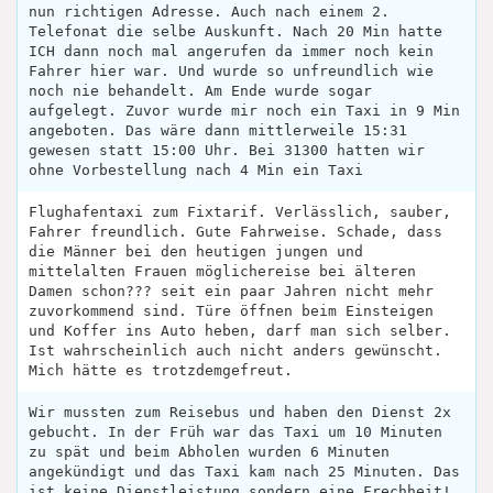
nun richtigen Adresse. Auch nach einem 2.
Telefonat die selbe Auskunft. Nach 20 Min hatte
ICH dann noch mal angerufen da immer noch kein
Fahrer hier war. Und wurde so unfreundlich wie
noch nie behandelt. Am Ende wurde sogar
aufgelegt. Zuvor wurde mir noch ein Taxi in 9 Min
angeboten. Das wäre dann mittlerweile 15:31
gewesen statt 15:00 Uhr. Bei 31300 hatten wir
ohne Vorbestellung nach 4 Min ein Taxi
Flughafentaxi zum Fixtarif. Verlässlich, sauber,
Fahrer freundlich. Gute Fahrweise. Schade, dass
die Männer bei den heutigen jungen und
mittelalten Frauen möglichereise bei älteren
Damen schon??? seit ein paar Jahren nicht mehr
zuvorkommend sind. Türe öffnen beim Einsteigen
und Koffer ins Auto heben, darf man sich selber.
Ist wahrscheinlich auch nicht anders gewünscht.
Mich hätte es trotzdemgefreut.
Wir mussten zum Reisebus und haben den Dienst 2x
gebucht. In der Früh war das Taxi um 10 Minuten
zu spät und beim Abholen wurden 6 Minuten
angekündigt und das Taxi kam nach 25 Minuten. Das
ist keine Dienstleistung sondern eine Frechheit!