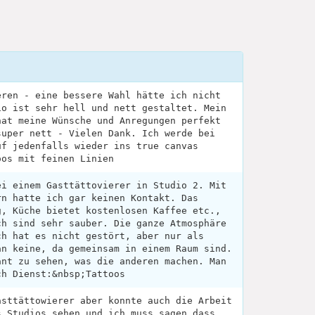
eren - eine bessere Wahl hätte ich nicht
io ist sehr hell und nett gestaltet. Mein
hat meine Wünsche und Anregungen perfekt
super nett - Vielen Dank. Ich werde bei
uf jedenfalls wieder ins true canvas
oos mit feinen Linien
ei einem Gasttättovierer in Studio 2. Mit
rn hatte ich gar keinen Kontakt. Das
g, Küche bietet kostenlosen Kaffee etc.,
ch sind sehr sauber. Die ganze Atmosphäre
ch hat es nicht gestört, aber nur als
an keine, da gemeinsam in einem Raum sind.
ant zu sehen, was die anderen machen. Man
ch Dienst:&nbsp;Tattoos
asttättowierer aber konnte auch die Arbeit
s Studios sehen und ich muss sagen dass