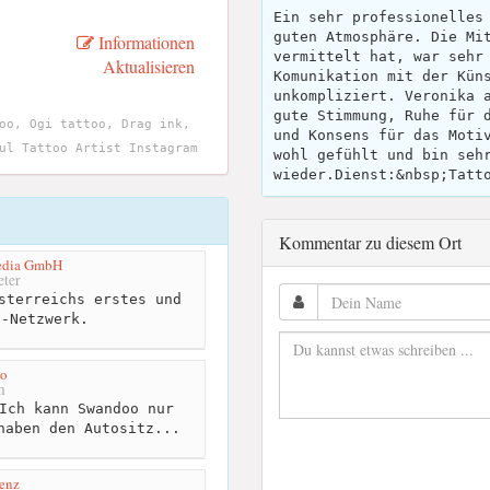
Ein sehr professionelles
guten Atmosphäre. Die Mi
Informationen
vermittelt hat, war sehr
Aktualisieren
Komunikation mit der Kün
unkompliziert. Veronika 
gute Stimmung, Ruhe für 
oo, Ogi tattoo, Drag ink,
und Konsens für das Moti
ul Tattoo Artist Instagram
wohl gefühlt und bin seh
wieder.Dienst:&nbsp;Tatt
Kommentar zu diesem Ort
edia GmbH
ter
sterreichs erstes und
t-Netzwerk.
o
m
Ich kann Swandoo nur
haben den Autositz...
enz