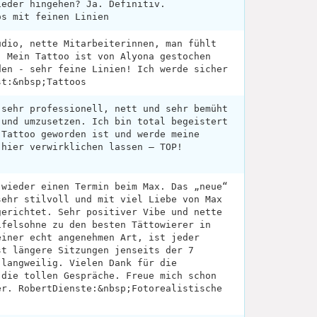
ieder hingehen? Ja. Definitiv.
os mit feinen Linien
udio, nette Mitarbeiterinnen, man fühlt
. Mein Tattoo ist von Alyona gestochen
den - sehr feine Linien! Ich werde sicher
st:&nbsp;Tattoos
 sehr professionell, nett und sehr bemüht
 und umzusetzen. Ich bin total begeistert
 Tattoo geworden ist und werde meine
 hier verwirklichen lassen – TOP!
 wieder einen Termin beim Max. Das „neue“
sehr stilvoll und mit viel Liebe von Max
gerichtet. Sehr positiver Vibe und nette
ifelsohne zu den besten Tättowierer in
einer echt angenehmen Art, ist jeder
st längere Sitzungen jenseits der 7
 langweilig. Vielen Dank für die
 die tollen Gespräche. Freue mich schon
er. RobertDienste:&nbsp;Fotorealistische