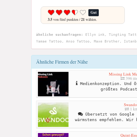
Gut
3.5
von fünf punkten /
21
wählen.
ähnliche suchanfragen:
Ellyn ink, Tingting Tatt
Yamae Tattoo, Anso Tattoo, Maxe Brother, Istanb
Ähnliche Firmen der Nähe
Missing Link M
396 me
Medienkonzeption. Und Ö
größtes Podcas
Swando
1 k
Übersetzt von Google 
wärmstens empfehlen. Wir 
Quint-Ess