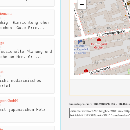
−
tements
m
hig. Einrichtung eher
nschen. Gute Erre...
ign
m
essionelle Planung und
üche an Hrn. Gri...
at
m
ichs medizinisches
ortal
mport GmbH
hinzufügen eines
Thommesen Ink - Th.Ink
-s
m
mit japanischem Holz
ia