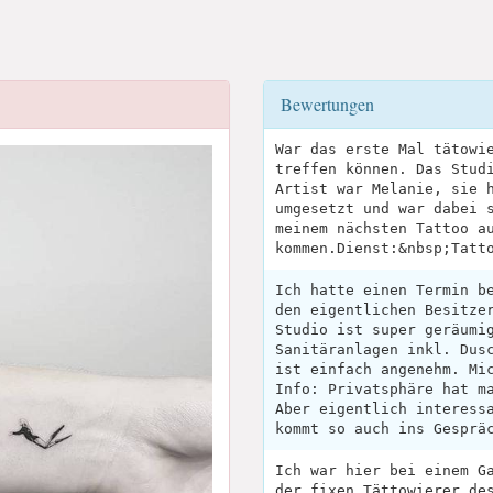
Bewertungen
War das erste Mal tätowi
treffen können. Das Stud
Artist war Melanie, sie 
umgesetzt und war dabei 
meinem nächsten Tattoo a
kommen.Dienst:&nbsp;Tatt
Ich hatte einen Termin b
den eigentlichen Besitze
Studio ist super geräumi
Sanitäranlagen inkl. Dus
ist einfach angenehm. Mi
Info: Privatsphäre hat m
Aber eigentlich interess
kommt so auch ins Gesprä
Ich war hier bei einem G
der fixen Tättowierer de