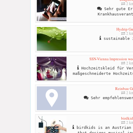
2 k
Sehr gute Er
Krankhausveran
Hydrip G
2 k
sustainable 
SSN-Vienna lmpression wed
2 k
Hochzeitskleid für Ver
maßgeschneiderte Hochzeit
Reinbau 
2 k
Sehr empfehlenswer
birdkid
2 k
birdkids is an Austrian 
that designs musical in