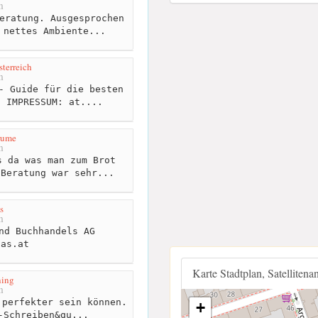
m
eratung. Ausgesprochen
 nettes Ambiente...
terreich
m
- Guide für die besten
! IMPRESSUM: at....
rume
m
 da was man zum Brot
 Beratung war sehr...
s
m
nd Buchhandels AG
tas.at
Karte Stadtplan, Satellitena
ning
m
perfekter sein können.
+
-Schreiben&qu...