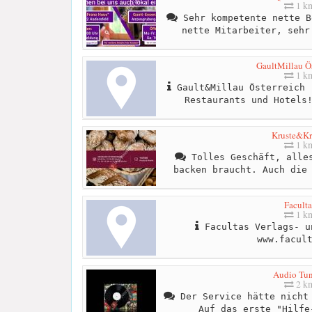
1 k
Sehr kompetente nette B
nette Mitarbeiter, sehr
GaultMillau Ös
1 k
Gault&Millau Österreich 
Restaurants und Hotels
Kruste&K
1 k
Tolles Geschäft, alles
backen braucht. Auch die
Faculta
1 k
Facultas Verlags- u
www.facul
Audio Tu
2 k
Der Service hätte nicht 
Auf das erste "Hilfe