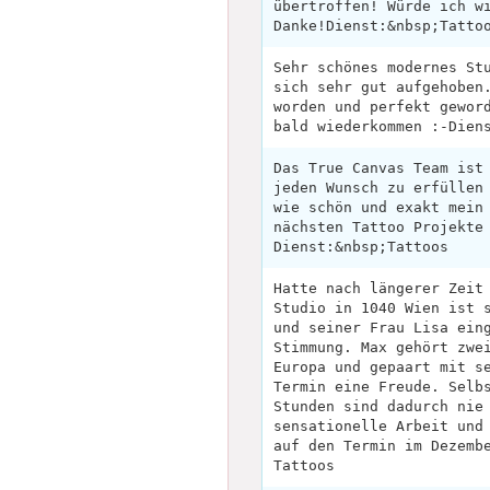
übertroffen! Würde ich w
Danke!Dienst:&nbsp;Tatto
Sehr schönes modernes St
sich sehr gut aufgehoben
worden und perfekt gewor
bald wiederkommen :-Dien
Das True Canvas Team ist
jeden Wunsch zu erfüllen
wie schön und exakt mein
nächsten Tattoo Projekte
Dienst:&nbsp;Tattoos
Hatte nach längerer Zeit
Studio in 1040 Wien ist 
und seiner Frau Lisa ein
Stimmung. Max gehört zwe
Europa und gepaart mit s
Termin eine Freude. Selb
Stunden sind dadurch nie
sensationelle Arbeit und
auf den Termin im Dezemb
Tattoos