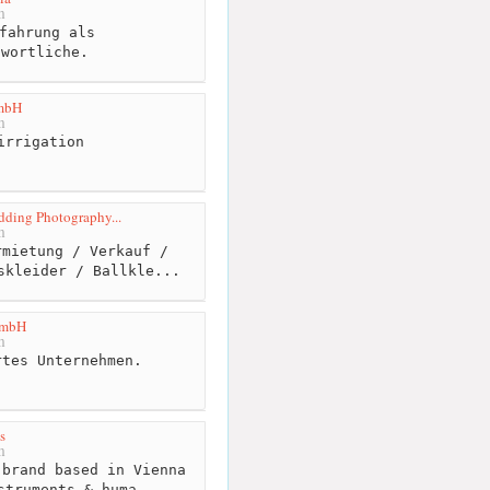
m
fahrung als
twortliche.
mbH
m
irrigation
ding Photography...
m
mietung / Verkauf /
skleider / Ballkle...
GmbH
m
tes Unternehmen.
s
m
brand based in Vienna
struments & huma...