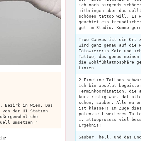
ich noch nirgends schöne
mitbringen aber das soll
schönes tattoo will. Es 
geachtet ein freundliche
gut im Studio. Komme ger
True Canvas ist ein Ort 
wird ganz genau auf die 
Tätowiererin Kate und ic
Tattoo, das genau meinen
die Wohlfühlatmosphäre g
Linien
2 Fineline Tattoos schwa
Ich bin absolut begeiste
Terminkoordination, die 
kurzfristig war. Hat all
schön, sauber. Alle ware
. Bezirk in Wien. Das
ist klasse!! Im Zuge die
 von der U1 Station
potenziell weiteres Tatt
ußergewöhnliche
1.Tattooprozess viel bes
uell umsetzen."
Ergebnis!
che
Sauber, hell, und das En