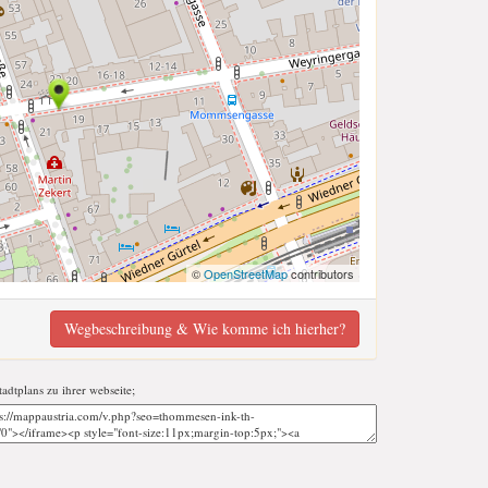
©
OpenStreetMap
contributors
Wegbeschreibung & Wie komme ich hierher?
tadtplans zu ihrer webseite;