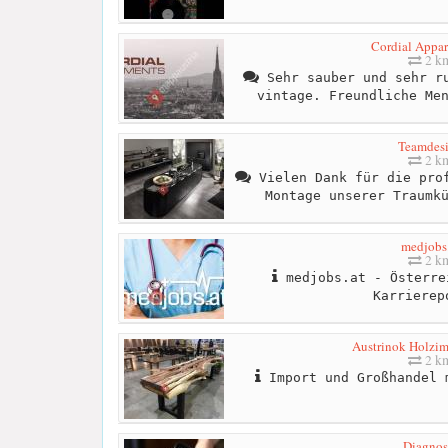
Cordial Appar
2 k
Sehr sauber und sehr ru
vintage. Freundliche Me
Teamdes
2 k
Vielen Dank für die prof
Montage unserer Traumk
medjobs.
2 k
medjobs.at - Österre
Karrierep
Austrinok Holzi
2 k
Import und Großhandel 
Diagnos