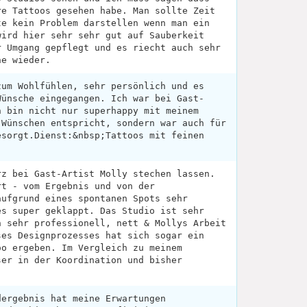
re Tattoos gesehen habe. Man sollte Zeit
te kein Problem darstellen wenn man ein
wird hier sehr sehr gut auf Sauberkeit
r Umgang gepflegt und es riecht auch sehr
ne wieder.
zum Wohlfühlen, sehr persönlich und es
Wünsche eingegangen. Ich war bei Gast-
h bin nicht nur superhappy mit meinem
 Wünschen entspricht, sondern war auch für
esorgt.Dienst:&nbsp;Tattoos mit feinen
rz bei Gast-Artist Molly stechen lassen.
rt - vom Ergebnis und von der
aufgrund eines spontanen Spots sehr
es super geklappt. Das Studio ist sehr
n sehr professionell, nett & Mollys Arbeit
ses Designprozesses hat sich sogar ein
oo ergeben. Im Vergleich zu meinem
ser in der Koordination und bisher
dergebnis hat meine Erwartungen