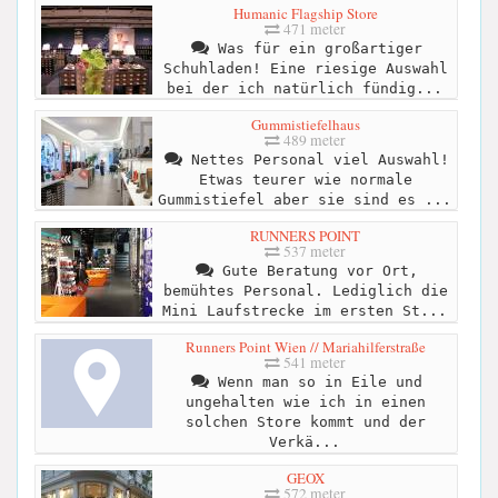
Humanic Flagship Store
471 meter
Was für ein großartiger
Schuhladen! Eine riesige Auswahl
bei der ich natürlich fündig...
Gummistiefelhaus
489 meter
Nettes Personal viel Auswahl!
Etwas teurer wie normale
Gummistiefel aber sie sind es ...
RUNNERS POINT
537 meter
Gute Beratung vor Ort,
bemühtes Personal. Lediglich die
Mini Laufstrecke im ersten St...
Runners Point Wien // Mariahilferstraße
541 meter
Wenn man so in Eile und
ungehalten wie ich in einen
solchen Store kommt und der
Verkä...
GEOX
572 meter