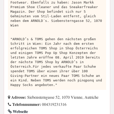
Footwear. Ebenfalls zu haben: Jason Markk
Premium Shoe Cleaner und das Sneakerfreaker
Magazin. Der Shop befindet sich nur 5
Gehminuten vom Stil-Laden entfernt, gleich
neben dem ARNOLD´s. Siebensterngasse 52, 1070
Wien
"ARNOLD’s & TOMS gehen den nächsten großen
Schritt in Wien: Ein Jahr nach dem ersten
erfolgreichen TOMS Shop in Shop Österreichs
und einigen TOMS Pop Up Shop Konzepten der
letzten Jahre eröffne 08. April 2019 bereits
der nächste TOMS Shop by ARNOLD’s in
Österreich.Für jedes verkaufte Paar Schuhe
spendet TOMS über einen ihrer über 100
Giving-Partner ein neues Paar TOMS Schuhe an
ein Kind. Neben TOMS werden noch pinqponq und
Happy Socks angeboten."
Adresse:
Siebensterngasse 52, 1070 Vienne, Autriche
Telefonnummer:
004319231316
Webseite