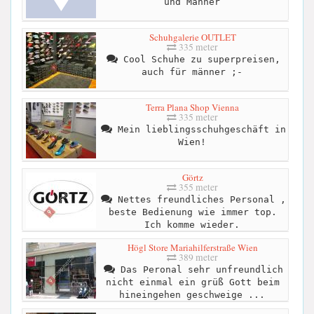
und Männer
Schuhgalerie OUTLET
335 meter
Cool Schuhe zu superpreisen,
auch für männer ;-
Terra Plana Shop Vienna
335 meter
Mein lieblingsschuhgeschäft in
Wien!
Görtz
355 meter
Nettes freundliches Personal ,
beste Bedienung wie immer top.
Ich komme wieder.
Högl Store Mariahilferstraße Wien
389 meter
Das Peronal sehr unfreundlich
nicht einmal ein grüß Gott beim
hineingehen geschweige ...