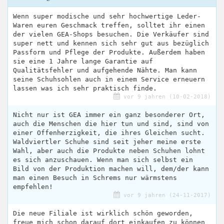
Wenn super modische und sehr hochwertige Leder-
Waren euren Geschmack treffen, solltet ihr einen
der vielen GEA-Shops besuchen. Die Verkäufer sind
super nett und kennen sich sehr gut aus bezüglich
Passform und Pflege der Produkte. Außerdem haben
sie eine 1 Jahre lange Garantie auf
Qualitätsfehler und aufgehende Nähte. Man kann
seine Schuhsohlen auch in einem Service erneuern
lassen was ich sehr praktisch finde.
vor 9 jahren (10-02-2018)
Nicht nur ist GEA immer ein ganz besonderer Ort,
auch die Menschen die hier tun und sind, sind von
einer Offenherzigkeit, die ihres Gleichen sucht.
Waldviertler Schuhe sind seit jeher meine erste
Wahl, aber auch die Produkte neben Schuhen lohnt
es sich anzuschauen. Wenn man sich selbst ein
Bild von der Produktion machen will, dem/der kann
man einen Besuch in Schrems nur wärmstens
empfehlen!
vor 9 jahren (24-11-2017)
Die neue Filiale ist wirklich schön geworden,
freue mich schon darauf dort einkaufen zu können