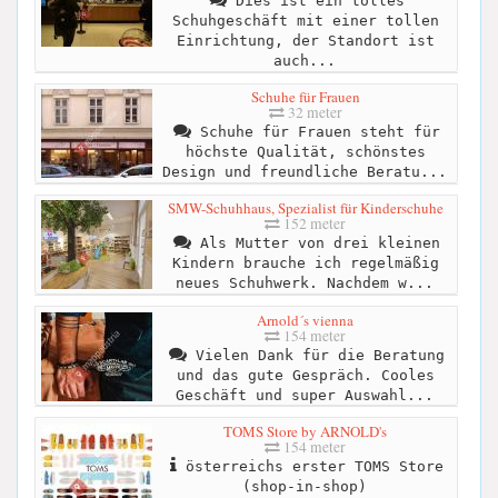
Dies ist ein tolles
Schuhgeschäft mit einer tollen
Einrichtung, der Standort ist
auch...
Schuhe für Frauen
32 meter
Schuhe für Frauen steht für
höchste Qualität, schönstes
Design und freundliche Beratu...
SMW-Schuhhaus, Spezialist für Kinderschuhe
152 meter
Als Mutter von drei kleinen
Kindern brauche ich regelmäßig
neues Schuhwerk. Nachdem w...
Arnold´s vienna
154 meter
Vielen Dank für die Beratung
und das gute Gespräch. Cooles
Geschäft und super Auswahl...
TOMS Store by ARNOLD's
154 meter
österreichs erster TOMS Store
(shop-in-shop)