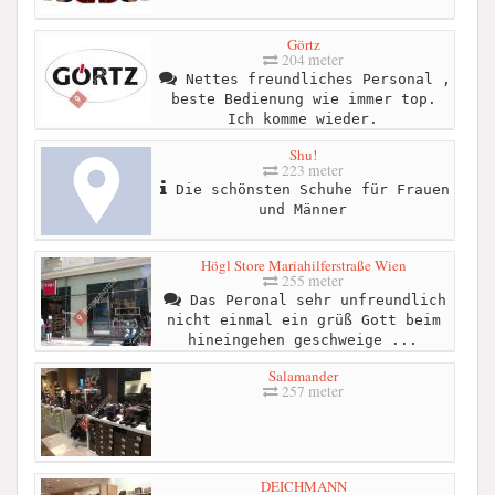
Görtz
204 meter
Nettes freundliches Personal ,
beste Bedienung wie immer top.
Ich komme wieder.
Shu!
223 meter
Die schönsten Schuhe für Frauen
und Männer
Högl Store Mariahilferstraße Wien
255 meter
Das Peronal sehr unfreundlich
nicht einmal ein grüß Gott beim
hineingehen geschweige ...
Salamander
257 meter
DEICHMANN