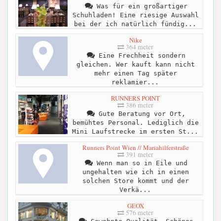
Was für ein großartiger
Schuhladen! Eine riesige Auswahl
bei der ich natürlich fündig...
Nike
364 meter
Eine Frechheit sondern
gleichen. Wer kauft kann nicht
mehr einen Tag später
reklamier...
RUNNERS POINT
386 meter
Gute Beratung vor Ort,
bemühtes Personal. Lediglich die
Mini Laufstrecke im ersten St...
Runners Point Wien // Mariahilferstraße
391 meter
Wenn man so in Eile und
ungehalten wie ich in einen
solchen Store kommt und der
Verkä...
GEOX
576 meter