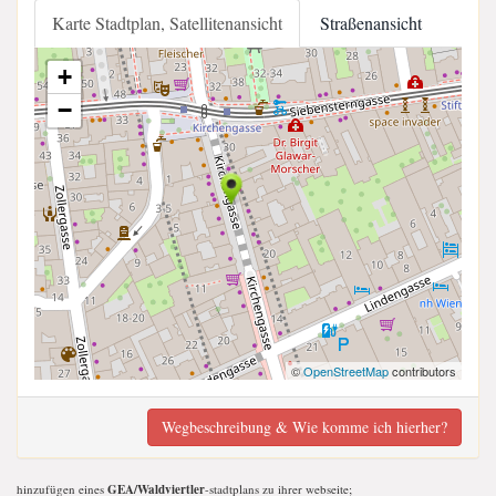
Karte Stadtplan, Satellitenansicht
Straßenansicht
+
−
©
OpenStreetMap
contributors
Wegbeschreibung & Wie komme ich hierher?
hinzufügen eines
GEA/Waldviertler
-stadtplans zu ihrer webseite;