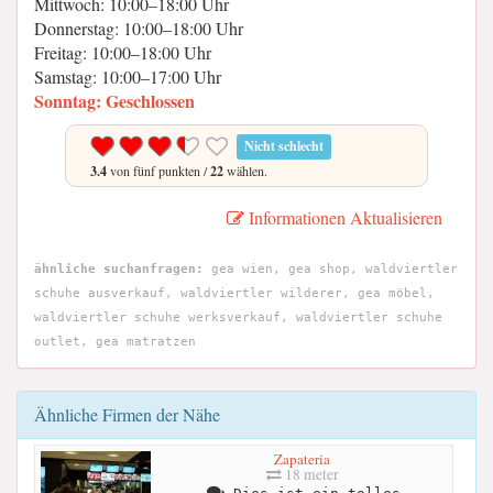
Mittwoch: 10:00–18:00 Uhr
Donnerstag: 10:00–18:00 Uhr
Freitag: 10:00–18:00 Uhr
Samstag: 10:00–17:00 Uhr
Sonntag: Geschlossen
Nicht schlecht
3.4
von fünf punkten /
22
wählen.
Informationen Aktualisieren
ähnliche suchanfragen:
gea wien, gea shop, waldviertler
schuhe ausverkauf, waldviertler wilderer, gea möbel,
waldviertler schuhe werksverkauf, waldviertler schuhe
outlet, gea matratzen
Ähnliche Firmen der Nähe
Zapateria
18 meter