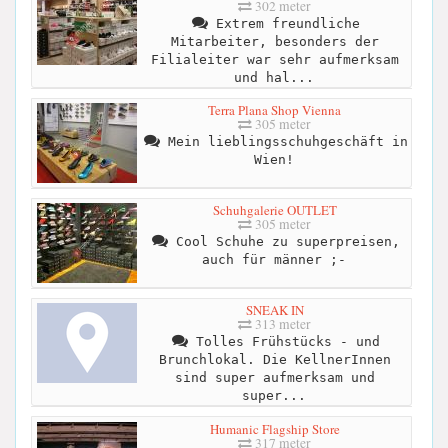
302 meter
Extrem freundliche
Mitarbeiter, besonders der
Filialeiter war sehr aufmerksam
und hal...
Terra Plana Shop Vienna
305 meter
Mein lieblingsschuhgeschäft in
Wien!
Schuhgalerie OUTLET
305 meter
Cool Schuhe zu superpreisen,
auch für männer ;-
SNEAK IN
313 meter
Tolles Frühstücks - und
Brunchlokal. Die KellnerInnen
sind super aufmerksam und
super...
Humanic Flagship Store
317 meter