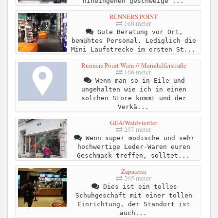
hineingehen geschweige ...
RUNNERS POINT
160 meter
Gute Beratung vor Ort,
bemühtes Personal. Lediglich die
Mini Laufstrecke im ersten St...
Runners Point Wien // Mariahilferstraße
166 meter
Wenn man so in Eile und
ungehalten wie ich in einen
solchen Store kommt und der
Verkä...
GEA/Waldviertler
257 meter
Wenn super modische und sehr
hochwertige Leder-Waren euren
Geschmack treffen, solltet...
Zapateria
265 meter
Dies ist ein tolles
Schuhgeschäft mit einer tollen
Einrichtung, der Standort ist
auch...