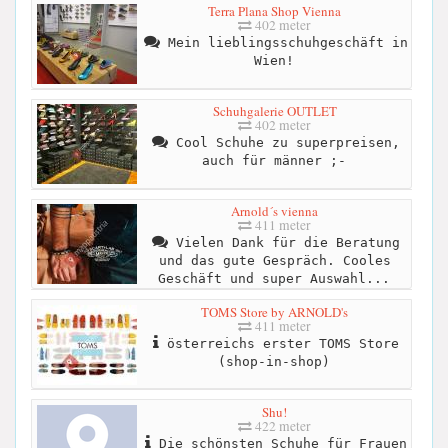
Terra Plana Shop Vienna
402 meter
Mein lieblingsschuhgeschäft in
Wien!
Schuhgalerie OUTLET
402 meter
Cool Schuhe zu superpreisen,
auch für männer ;-
Arnold´s vienna
411 meter
Vielen Dank für die Beratung
und das gute Gespräch. Cooles
Geschäft und super Auswahl...
TOMS Store by ARNOLD's
411 meter
österreichs erster TOMS Store
(shop-in-shop)
Shu!
422 meter
Die schönsten Schuhe für Frauen