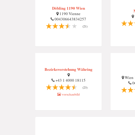
Döbling 1190 Wien
1190 Vienne
004306643834257
(21)
Bezirksvorstehung Währing
Wien 
+43 1 4000 18115
06
(23)
vorschaubild