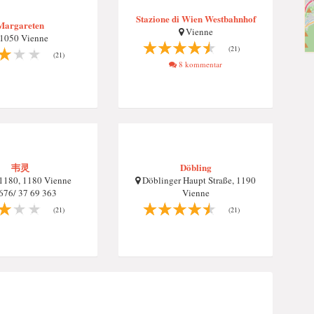
Stazione di Wien Westbahnhof
Margareten
Vienne
1050 Vienne
(21)
(21)
8 kommentar
韦灵
Döbling
1180, 1180 Vienne
Döblinger Haupt Straße, 1190
76/ 37 69 363
Vienne
(21)
(21)