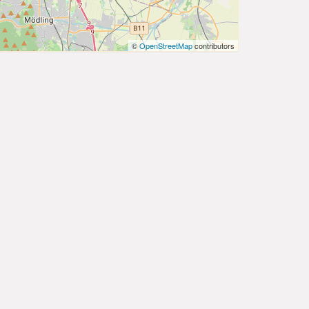
©
OpenStreetMap
contributors