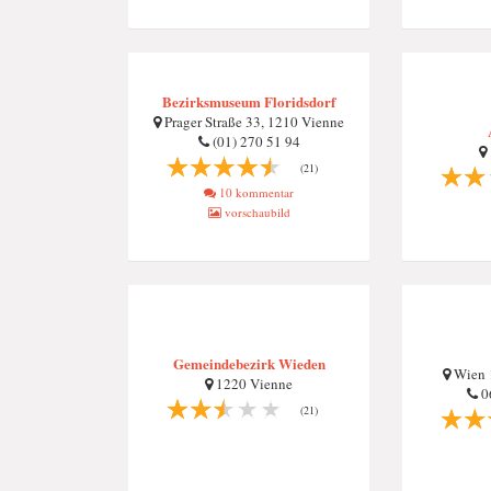
Bezirksmuseum Floridsdorf
Prager Straße 33, 1210 Vienne
(01) 270 51 94
(21)
10 kommentar
vorschaubild
Gemeindebezirk Wieden
Wien 
1220 Vienne
06
(21)