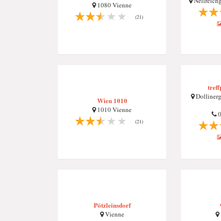
Neilreich
1080 Vienne
(21)
tref
Dollinerg
Wien 1010
1010 Vienne
0
(21)
Pötzleinsdorf
Vienne