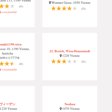
gasse 115, 1100 Vienne
Wimmer Gasse, 1050 Vienne
(21)
(21)
vorschaubild
fpunkt1190.wien
asse 10, 1190 Vienne,
22. Bezirk, Wien-Donaustadt
Autriche
1220 Vienne
69911177758
(21)
(21)
vorschaubild
ヴィーデン
Neubau
1220 Vienne
1070 Vienne