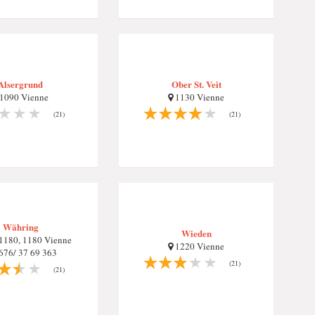
Alsergrund
Ober St. Veit
1090 Vienne
1130 Vienne
(21)
(21)
Währing
Wieden
1180, 1180 Vienne
1220 Vienne
76/ 37 69 363
(21)
(21)