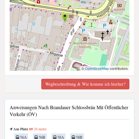
©
OpenStreetMap
contributors
Wegbeschreibung & Wie komme ich hierher?
Anweisungen Nach Brandauer Schlossbräu Mit Öffentlicher
Verkehr (ÖV)
Am Platz
20 meter
56A
56B
58A
58B