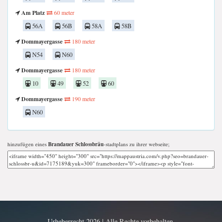
Am Platz
60 meter
56A
56B
58A
58B
Dommayergasse
180 meter
N54
N60
Dommayergasse
180 meter
10
49
52
60
Dommayergasse
190 meter
N60
hinzufügen eines
Brandauer Schlossbräu
-stadtplans zu ihrer webseite;
Urheberrecht 2026 | Alle Rechte vorbehalten.