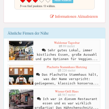
Nicht schlecht
3
von fünf punkten /
1
wählen.
Informationen Aktualisieren
Ähnliche Firmen der Nähe
Waldemar Tagesbar
89 meter
Sehr gutes Lokal, immer
köstliches Essen, große Auswahl
und gute Optionen für Veggies...
Plachutta Stammhaus Hietzing
220 meter
Das Plachutta Stammhaus hält,
was der Name verspricht:
gediegenes, klassisch konserva...
Wiener Grill Haus
567 meter
Ich war in diesem Restaurant
essen und es war wirklich
großartig! Das Hähnchenschnitz...