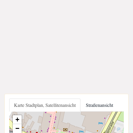
Karte Stadtplan, Satellitenansicht
Straßenansicht
+
−