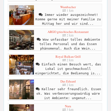
Wambacher
1 km
Immer wieder ausgezeichnet!
Komme gerne mit meiner Familie zu
Mittag her und wir sind...
ARGO griechisches Restaurant
2 km
Wow unfassbar tolles Ambiente
tolles Personal und das Essen
phänomenal. Auch die Wein...
Royal Balkan Grill
2 km
Einfach einen Besuch wert, das
Lokal ist geschmackvoll
eingerichtet, die Bedienung is...
Das Eduard
2 km
Kellner sehr freundlich. Essen
ok. Was verbesserungswürdig wäre
ist Ambiente: ungenut...
Nara
3 km