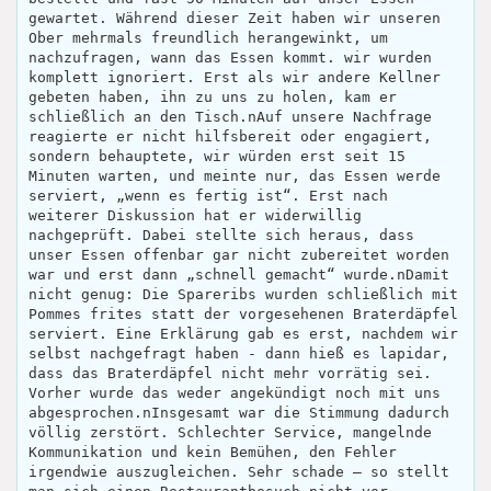
gewartet. Während dieser Zeit haben wir unseren
Ober mehrmals freundlich herangewinkt, um
nachzufragen, wann das Essen kommt. wir wurden
komplett ignoriert. Erst als wir andere Kellner
gebeten haben, ihn zu uns zu holen, kam er
schließlich an den Tisch.nAuf unsere Nachfrage
reagierte er nicht hilfsbereit oder engagiert,
sondern behauptete, wir würden erst seit 15
Minuten warten, und meinte nur, das Essen werde
serviert, „wenn es fertig ist“. Erst nach
weiterer Diskussion hat er widerwillig
nachgeprüft. Dabei stellte sich heraus, dass
unser Essen offenbar gar nicht zubereitet worden
war und erst dann „schnell gemacht“ wurde.nDamit
nicht genug: Die Spareribs wurden schließlich mit
Pommes frites statt der vorgesehenen Braterdäpfel
serviert. Eine Erklärung gab es erst, nachdem wir
selbst nachgefragt haben - dann hieß es lapidar,
dass das Braterdäpfel nicht mehr vorrätig sei.
Vorher wurde das weder angekündigt noch mit uns
abgesprochen.nInsgesamt war die Stimmung dadurch
völlig zerstört. Schlechter Service, mangelnde
Kommunikation und kein Bemühen, den Fehler
irgendwie auszugleichen. Sehr schade – so stellt