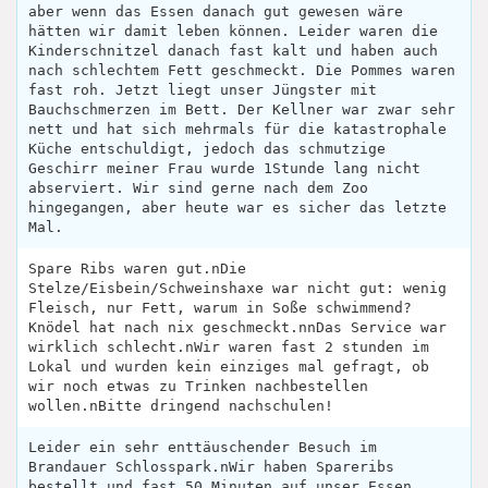
aber wenn das Essen danach gut gewesen wäre
hätten wir damit leben können. Leider waren die
Kinderschnitzel danach fast kalt und haben auch
nach schlechtem Fett geschmeckt. Die Pommes waren
fast roh. Jetzt liegt unser Jüngster mit
Bauchschmerzen im Bett. Der Kellner war zwar sehr
nett und hat sich mehrmals für die katastrophale
Küche entschuldigt, jedoch das schmutzige
Geschirr meiner Frau wurde 1Stunde lang nicht
abserviert. Wir sind gerne nach dem Zoo
hingegangen, aber heute war es sicher das letzte
Mal.
Spare Ribs waren gut.nDie
Stelze/Eisbein/Schweinshaxe war nicht gut: wenig
Fleisch, nur Fett, warum in Soße schwimmend?
Knödel hat nach nix geschmeckt.nnDas Service war
wirklich schlecht.nWir waren fast 2 stunden im
Lokal und wurden kein einziges mal gefragt, ob
wir noch etwas zu Trinken nachbestellen
wollen.nBitte dringend nachschulen!
Leider ein sehr enttäuschender Besuch im
Brandauer Schlosspark.nWir haben Spareribs
bestellt und fast 50 Minuten auf unser Essen