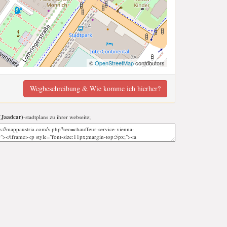
©
OpenStreetMap
contributors
Wegbeschreibung & Wie komme ich hierher?
 (Jaadcar)
-stadtplans zu ihrer webseite;