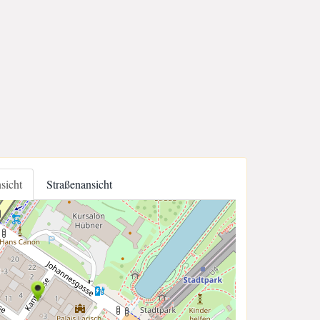
nsicht
Straßenansicht