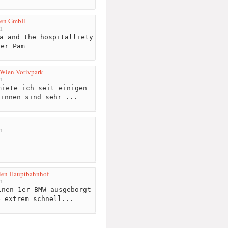
agen GmbH
m
a and the hospitalliety
ver Pam
 Wien Votivpark
m
iete ich seit einigen
:innen sind sehr ...
m
ien Hauptbahnhof
m
nen 1er BMW ausgeborgt
e extrem schnell...