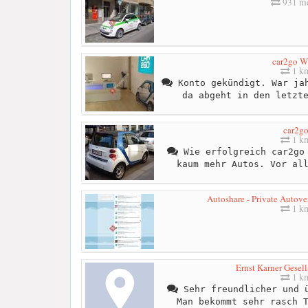
931 me
car2go W
1 k
Konto gekündigt. War jah
da abgeht in den letzt
car2g
1 k
Wie erfolgreich car2go 
kaum mehr Autos. Vor al
Autoshare - Private Autove
1 k
Ernst Karner Gesell
1 k
Sehr freundlicher und ü
Man bekommt sehr rasch 