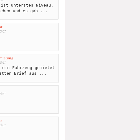
ist unterstes Niveau,
iehen und es gab ...
ar
ter
rmietung
ter
 ein Fahrzeug gemietet
etten Brief aus ...
ter
er
ter