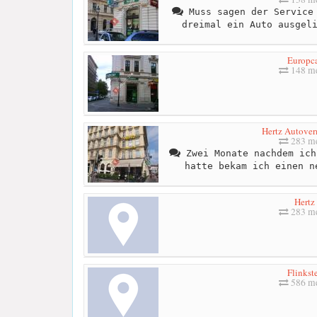
Muss sagen der Service 
dreimal ein Auto ausgel
Europc
148 me
Hertz Autove
283 me
Zwei Monate nachdem ich
hatte bekam ich einen n
Hertz
283 me
Flinkst
586 me