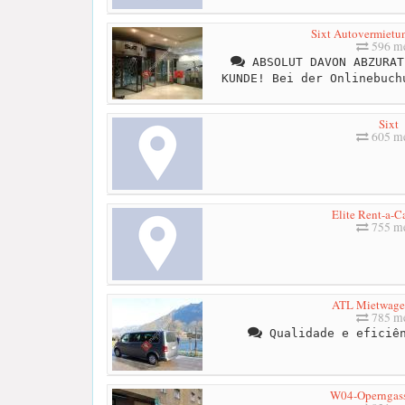
Sixt Autovermietu
596 me
ABSOLUT DAVON ABZURAT
KUNDE! Bei der Onlinebuch
Sixt
605 me
Elite Rent-a-
755 me
ATL Mietwag
785 me
Qualidade e eficiên
W04-Operngass