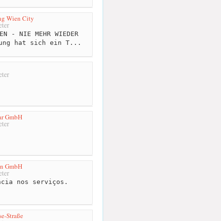
ng Wien City
ter
EN - NIE MEHR WIEDER
ung hat sich ein T...
ter
Car GmbH
ter
en GmbH
ter
cia nos serviços.
e-Straße