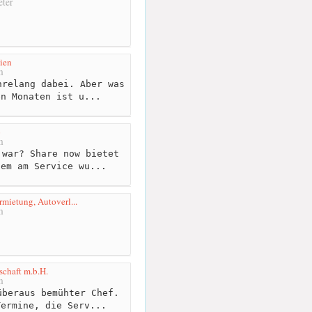
ter
ien
m
relang dabei. Aber was
en Monaten ist u...
o
m
war? Share now bietet
lem am Service wu...
rmietung, Autoverl...
m
schaft m.b.H.
m
beraus bemühter Chef.
Termine, die Serv...