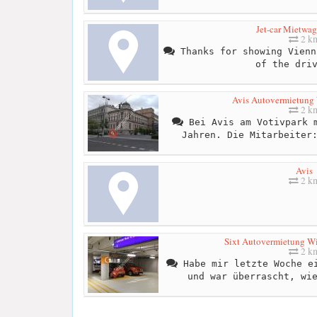
Jet-car Mietw
2 k
Thanks for showing Vienn
of the dri
Avis Autovermietung
2 k
Bei Avis am Votivpark m
Jahren. Die Mitarbeiter
Avis
2 k
Sixt Autovermietung W
2 k
Habe mir letzte Woche ei
und war überrascht, wi