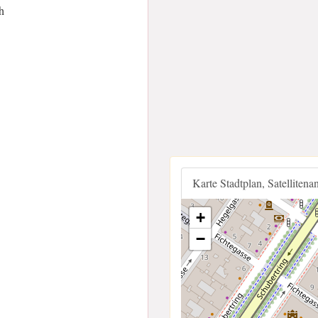
h
Karte Stadtplan, Satellitena
+
−