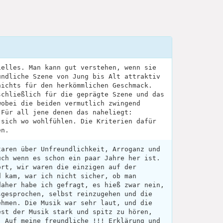
ielles. Man kann gut verstehen, wenn sie
undliche Szene von Jung bis Alt attraktiv
nichts für den herkömmlichen Geschmack.
schließlich für die geprägte Szene und das
wobei die beiden vermutlich zwingend
 Für all jene denen das naheliegt:
 sich wo wohlfühlen. Die Kriterien dafür
en.
taren über Unfreundlichkeit, Arroganz und
uch wenn es schon ein paar Jahre her ist.
ort, wir waren die einzigen auf der
d kam, war ich nicht sicher, ob man
daher habe ich gefragt, es hieß zwar nein,
sgesprochen, selbst reinzugehen und die
ehmen. Die Musik war sehr laut, und die
est der Musik stark und spitz zu hören,
. Auf meine freundliche !!! Erklärung und