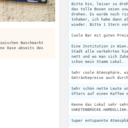
Bitte hin, leiser zu dre
das tolle Boxen seien us
drehen. Es wurde noch ri
Inhaber, ich habe dann a
wieder. Bitte 1 Stern vo
Coole Bar mit guten Prei
zwischen Naschmarkt
Eine Institution in Wien
ne Oase abseits des
Stadt alle verkehrten hi
nett und wo man sich Zuh
schon mein Stamm Lokal.
Sehr coole Atmosphäre, w
Getränkepreise auch durc
Sehr schön nette Leute u
öfters auf einen Kaffee 
Kenne das Lokal sehr seh
U4KETENBRÜCKE.HAMDULLIAH
Super entspannte Atmosph