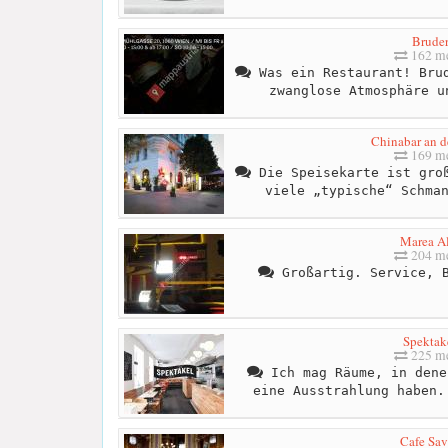
Brude
162 me
Was ein Restaurant! Brud
zwanglose Atmosphäre u
Chinabar an d
169 me
Die Speisekarte ist groß
viele „typische“ Schma
Marea Al
204 me
Großartig. Service, B
Spektak
225 me
Ich mag Räume, in dene
eine Ausstrahlung haben.
Cafe Sa