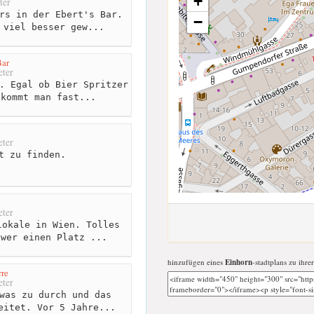
+
ter
rs in der Ebert's Bar.
−
 viel besser gew...
Bar
ter
. Egal ob Bier Spritzer
ekommt man fast...
ter
t zu finden.
ter
okale in Wien. Tolles
hwer einen Platz ...
hinzufügen eines
Einhorn
-stadtplans zu ihre
rre
ter
was zu durch und das
eitet. Vor 5 Jahre...