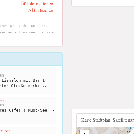
Informationen
Aktualisieren
ener Neustadt, Unicorn,
Restaurant am see, Einhorn
n
ter
 Eissalon mit Bar Im
rfer Straße verbi...
ean
ter
res Café!!! Must-See ;-
Karte Stadtplan, Satellitena
ailbar