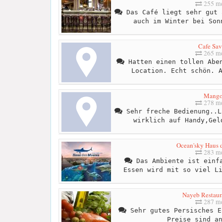
255 me
Das Café liegt sehr gut 
auch im Winter bei Son
Cafe Sa
265 me
Hatten einen tollen Aben
Location. Echt schön. 
Mang
278 me
Sehr freche Bedienung..L
wirklich auf Handy,Gel
Ocean'sky Haus 
283 me
Das Ambiente ist einfa
Essen wird mit so viel L
Nayeb Restaur
287 me
Sehr gutes Persisches E
Preise sind a