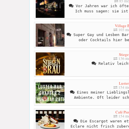
85 me
Vor Jahren war ich öfte
Ich muss sagen: sie ist
Village 
103 me
Super Gay und Lesben Bar
oder Cocktails hier b
Stiege
136 me
Relativ leich
Luster
154 me
Eines meiner Lieblingsl
Ambiente. Oft leider sc
Café Pie
154 me
Die Escargot waren et
Eclare nicht frisch zuber