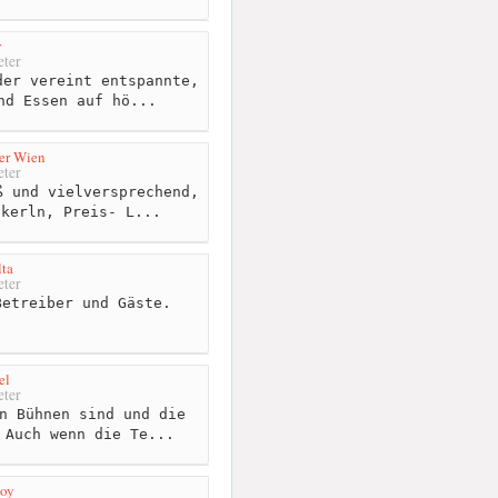
r
ter
er vereint entspannte,
nd Essen auf hö...
er Wien
ter
 und vielversprechend,
nkerln, Preis- L...
ta
ter
etreiber und Gäste.
el
ter
n Bühnen sind und die
 Auch wenn die Te...
voy