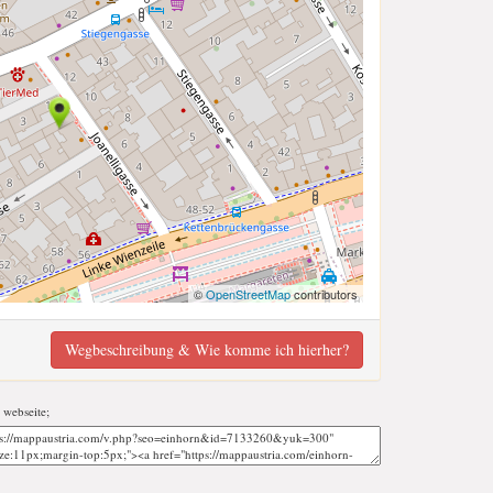
©
OpenStreetMap
contributors
Wegbeschreibung & Wie komme ich hierher?
r webseite;