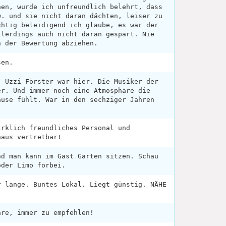
hen, wurde ich unfreundlich belehrt, dass
w. und sie nicht daran dächten, leiser zu
chtig beleidigend ich glaube, es war der
llerdings auch nicht daran gespart. Nie
n der Bewertung abziehen.
sen.
. Uzzi Förster war hier. Die Musiker der
er. Und immer noch eine Atmosphäre die
ause fühlt. War in den sechziger Jahren
irklich freundliches Personal und
haus vertretbar!
nd man kann im Gast Garten sitzen. Schau
oder Limo forbei.
r lange. Buntes Lokal. Liegt günstig. NÄHE
.
äre, immer zu empfehlen!