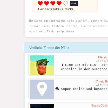
Gut
4
von fünf punkten /
21
wählen.
ähnliche suchanfragen:
Cafe Einhorn, Einhorn Wi
Einhorn Tier, Einhorn Startup, Wiener Neustadt 
schminken, Einhorn-Apotheke
Ähnliche Firmen der Nähe
Eissalo
66 me
Eine Bar mit Eis – ein
eissalon in der Gumpendo
Comic B
80 me
Super cooles und besonde
Eberts Cockt