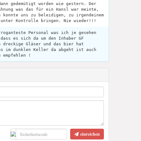
Mann gedemütigt worden wie gestern. Der
Ahnung was das für ein Hansl war meinte,
n konnte uns zu beleidigen, zu irgendeinem
 unter Kontrolle bringen. Nie wieder!!!
rroganteste Personal was ich je gesehen
 dass es sich da um den Inhaber GF
n dreckige Gläser und das bier hat
as im dunklen Keller da abgeht ist auch
u empfehlen !
einreichen