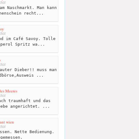
ter
am Naschmarkt. Man kann
nenschein recht...
voy
ter
d im Café Savoy. Tolle
Aperol Spritz wa...
o
ter
auter Dieber!! muss man
dbörse,Ausweis ...
des Meeres
ter
ch traumhaft und das
iebe angerichtet. ...
ant wien
ter
ssen. Nette Bedienung.
ngemessen.