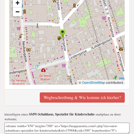
+
−
©
OpenStreetMap
contributors
Wegbeschreibung & Wie komme ich hierher?
hinzufügen eines
SMW-Schuhhaus, Spezialist für Kinderschuhe
-stadtplans zu ihrer
webseite;