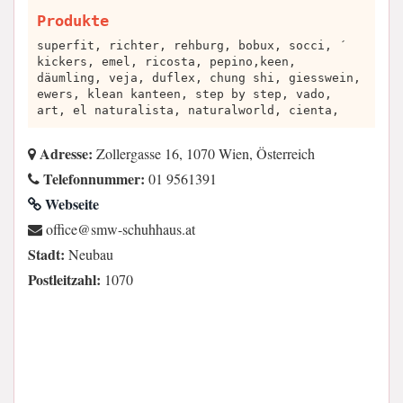
Produkte
superfit, richter, rehburg, bobux, socci, ´
kickers, emel, ricosta, pepino,keen,
däumling, veja, duflex, chung shi, giesswein,
ewers, klean kanteen, step by step, vado,
art, el naturalista, naturalworld, cienta,
Adresse:
Zollergasse 16, 1070 Wien, Österreich
Telefonnummer:
01 9561391
Webseite
ta.suahhuhcs-wms@eciffo
Stadt:
Neubau
Postleitzahl:
1070