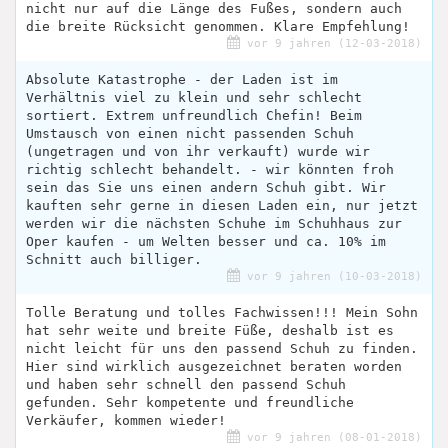
nicht nur auf die Länge des Fußes, sondern auch
die breite Rücksicht genommen. Klare Empfehlung!
vor 9 jahren (12-03-2018)
Absolute Katastrophe - der Laden ist im
Verhältnis viel zu klein und sehr schlecht
sortiert. Extrem unfreundlich Chefin! Beim
Umstausch von einen nicht passenden Schuh
(ungetragen und von ihr verkauft) wurde wir
richtig schlecht behandelt. - wir könnten froh
sein das Sie uns einen andern Schuh gibt. Wir
kauften sehr gerne in diesen Laden ein, nur jetzt
werden wir die nächsten Schuhe im Schuhhaus zur
Oper kaufen - um Welten besser und ca. 10% im
Schnitt auch billiger.
vor 9 jahren (10-03-2018)
Tolle Beratung und tolles Fachwissen!!! Mein Sohn
hat sehr weite und breite Füße, deshalb ist es
nicht leicht für uns den passend Schuh zu finden.
Hier sind wirklich ausgezeichnet beraten worden
und haben sehr schnell den passend Schuh
gefunden. Sehr kompetente und freundliche
Verkäufer, kommen wieder!
vor 9 jahren (08-01-2018)