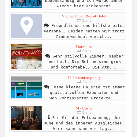
bodenständig und ich würde immer
wieder hier einkehren!
Vienna Urban Resort Hotel
2 km
Freundliches und hilfsbereites
Personal. Leider hatten wir trotz
Zimmerwechsel versch...
Dormium
2 km
Sehr stilvolle Zimmer, sauber
und hell. Die Betten sind groß
und komfortabel. Die Atm...
12-14 contemporary
2 km
Feine kleine Galerie mit immer
qualitätvollen Exponaten und
wohlkonzipierten Projekte...
My Castle
2 km
Ein Ort der Entspannung, der
Ruhe und des inneren Ausgleiches.
Hier kann mann vom täg...