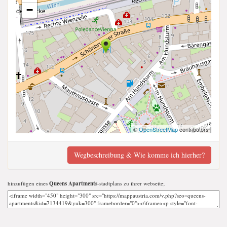
−
©
OpenStreetMap
contributors
Wegbeschreibung & Wie komme ich hierher?
hinzufügen eines
Queens Apartments
-stadtplans zu ihrer webseite;