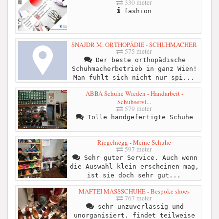
330 meter
fashion
SNAJDR M. ORTHOPÄDIE - SCHUHMACHER
575 meter
Der beste orthopädische
Schuhmacherbetrieb in ganz Wien!
Man fühlt sich nicht nur spi...
ABBA Schuhe Wieden - Handarbeit -
Schuhservi...
579 meter
Tolle handgefertigte Schuhe
Riegelnegg - Meine Schuhe
597 meter
Sehr guter Service. Auch wenn
die Auswahl klein erscheinen mag,
ist sie doch sehr gut...
MAFTEI MASSSCHUHE - Bespoke shoes
767 meter
sehr unzuverlässig und
unorganisiert. findet teilweise