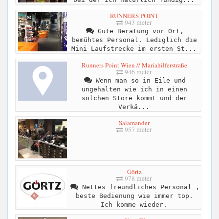
RUNNERS POINT
943 meter
Gute Beratung vor Ort,
bemühtes Personal. Lediglich die
Mini Laufstrecke im ersten St...
Runners Point Wien // Mariahilferstraße
946 meter
Wenn man so in Eile und
ungehalten wie ich in einen
solchen Store kommt und der
Verkä...
Salamander
957 meter
Görtz
978 meter
Nettes freundliches Personal ,
beste Bedienung wie immer top.
Ich komme wieder.