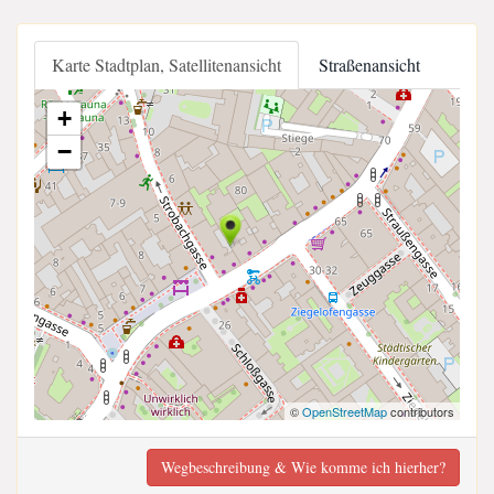
Karte Stadtplan, Satellitenansicht
Straßenansicht
+
−
©
OpenStreetMap
contributors
Wegbeschreibung & Wie komme ich hierher?