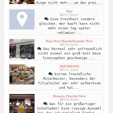
dinge nicht mehr...um den prei...
Nike
917 meter
Eine Frechheit sondern
gleichen. Wer kauft kann nicht
mehr einen Tag später
reklamier...
Högl Store Mariahilferstraße Wien
924 meter
Das Peronal sehr unfreundlich
nicht einmal ein grüß Gott beim
hineingehen geschweige ...
DEICHMANN
925 meter
Extrem freundliche
Mitarbeiter, besonders der
Filialeiter war sehr aufmerksam
und hal...
Humanic Flagship Store
928 meter
Was für ein großartiger
Schuhladen! Eine riesige Auswahl
bei der ich natürlich fündig...