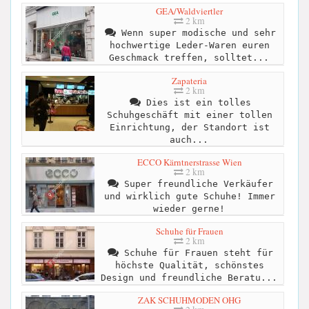
GEA/Waldviertler
2 km
Wenn super modische und sehr
hochwertige Leder-Waren euren
Geschmack treffen, solltet...
Zapateria
2 km
Dies ist ein tolles
Schuhgeschäft mit einer tollen
Einrichtung, der Standort ist
auch...
ECCO Kärntnerstrasse Wien
2 km
Super freundliche Verkäufer
und wirklich gute Schuhe! Immer
wieder gerne!
Schuhe für Frauen
2 km
Schuhe für Frauen steht für
höchste Qualität, schönstes
Design und freundliche Beratu...
ZAK SCHUHMODEN OHG