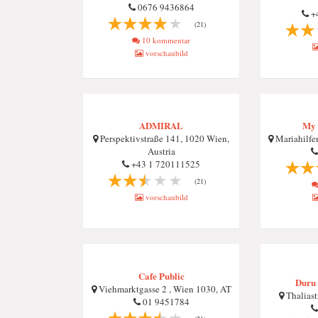
0676 9436864
+
(21)
10 kommentar
vorschaubild
ADMIRAL
My 
Perspektivstraße 141, 1020 Wien,
Mariahilfer
Austria
+43 1 720111525
(21)
vorschaubild
Cafe Public
Duru 
Viehmarktgasse 2 , Wien 1030, AT
Thaliast
01 9451784