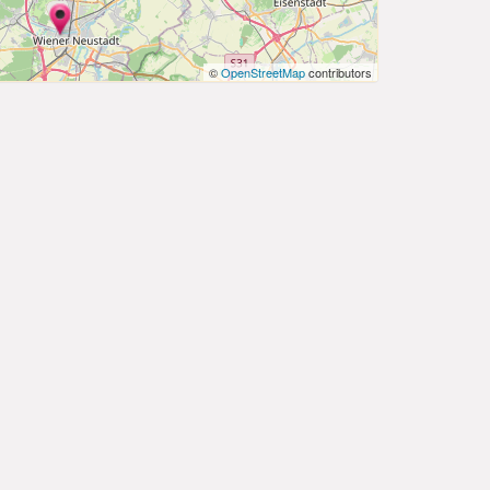
©
OpenStreetMap
contributors