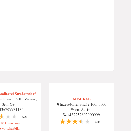
onditorei Strebersdorf
ADMIRAL
aße 6-8, 1210, Vienna,
Sehr Gut
Inzersdorfer Straße 100, 1100
436707731135
Wien, Austria
+432252607090999
(23)
(21)
10 kommentar
vorschaubild