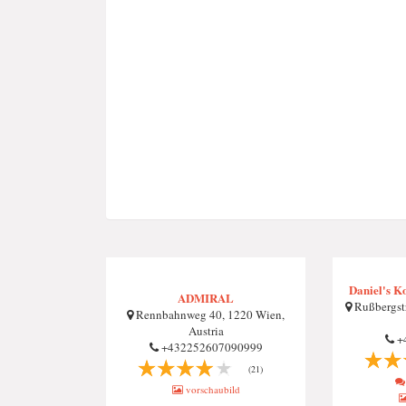
Daniel's K
ADMIRAL
Rußbergstr
Rennbahnweg 40, 1220 Wien,
Austria
+
+432252607090999
(21)
vorschaubild