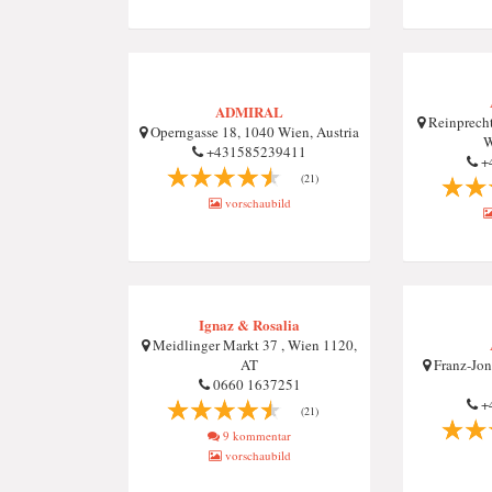
ADMIRAL
Reinprecht
Operngasse 18, 1040 Wien, Austria
W
+431585239411
+
(21)
vorschaubild
Ignaz & Rosalia
Meidlinger Markt 37 , Wien 1120,
AT
Franz-Jon
0660 1637251
+
(21)
9 kommentar
vorschaubild