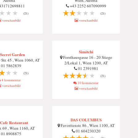
Austria
Wien, Austria
431712698811
+43 2252 607090999
(21)
(21)
vorschaubild
vorschaubild
Simitchi
Secret Garden
Forsthausgasse 16 - 20 Stiege
 Str. 45 , Wien 1060, AT
2/Lokal 1, Wien 1200, AT
01 5862839
01 2391981
(21)
(21)
4 kommentar
10 kommentar
vorschaubild
vorschaubild
DAS COLUMBUS
Cafe Restaurant
Favoritenstr. 86 , Wien 1100, AT
r. 69 , Wien 1160, AT
01 604230320
01 8908875