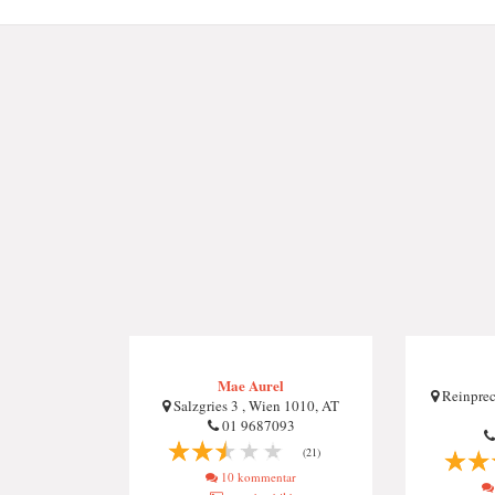
Mae Aurel
Reinprech
Salzgries 3 , Wien 1010, AT
01 9687093
(21)
10 kommentar