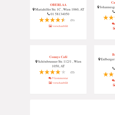
Ca
OBERLAA
Johannesga
Mariahilfer Str. 1C , Wien 1060, AT
01 58134050
(21)
vorschaubild
B
Connys Café
Erdberger
Schönbrunner Str. 112/1 , Wien
1050, AT
(22)
9 kommentar
vorschaubild