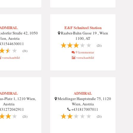
ADMIRAL
E&F Schnitzel Station
sdorfer Straße 42, 1050
Raaber-Bahn Gasse 19 , Wien
ien, Austria
1100, AT
431544630011
(21)
(21)
9 kommentar
vorschaubild
vorschaubild
ADMIRAL
ADMIRAL
as-Platz 1, 1210 Wien,
Meidlinger Hauptstraße 75, 1120
Austria
Wien, Austria
431272042911
+431817007011
(21)
(21)