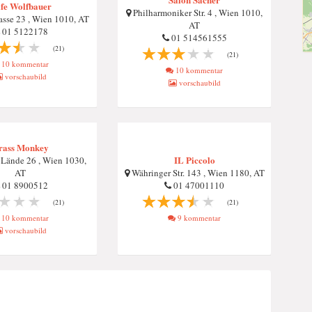
fe Wolfbauer
Philharmoniker Str. 4 , Wien 1010,
sse 23 , Wien 1010, AT
AT
01 5122178
01 514561555
(21)
(21)
10 kommentar
10 kommentar
vorschaubild
vorschaubild
rass Monkey
IL Piccolo
 Lände 26 , Wien 1030,
AT
Währinger Str. 143 , Wien 1180, AT
01 8900512
01 47001110
(21)
(21)
10 kommentar
9 kommentar
vorschaubild