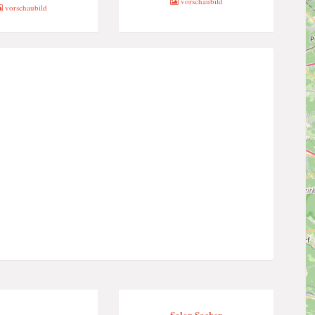
vorschaubild
vorschaubild
Salon Sacher